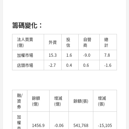
籌碼變化：
法人買賣
投
自營
總
外資
(億)
信
商
計
加權市場
15.3
1.6
-9.0
7.8
店頭市場
-2.7
0.4
0.6
-1.6
融/
餘額
增減
增減
資
餘額(張)
(億)
(億)
(張)
券
加
權
1456.9
-0.06
541,768
-15,105
市