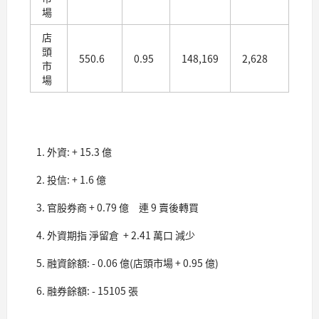
場
店
頭
550.6
0.95
148,169
2,628
市
場
外資: + 15.3 億
投信: + 1.6 億
官股券商 + 0.79 億 連 9 賣後轉買
外資期指 淨留倉 + 2.41 萬口 減少
融資餘額: - 0.06 億(店頭市場 + 0.95 億)
融券餘額: - 15105 張