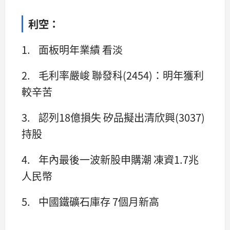
利空：
1. 面板明年業績 看淡
2. 毛利率嚴峻 聯發科(2454)：明年獲利
較辛苦
3. 認列18億損失 矽品擬出清欣興(3037)
持股
4. 年內最後一波新股申購潮 凍資1.7兆
人民幣
5. 中國鐵礦石庫存 7個月新高