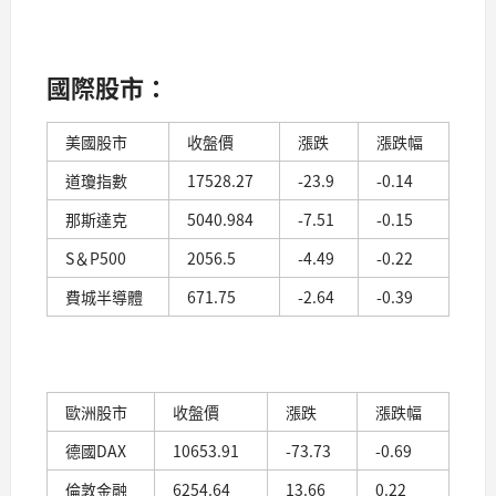
國際股市：
美國股市
收盤價
漲跌
漲跌幅
道瓊指數
17528.27
-23.9
-0.14
那斯達克
5040.984
-7.51
-0.15
S＆P500
2056.5
-4.49
-0.22
費城半導體
671.75
-2.64
-0.39
歐洲股市
收盤價
漲跌
漲跌幅
德國DAX
10653.91
-73.73
-0.69
倫敦金融
6254.64
13.66
0.22