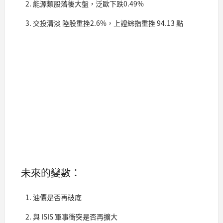
能源類股落後大盤，泛歐下跌0.49%
交投清淡 陸股重挫2.6%，上證綜指重挫 94.13 點
未來的變數：
油價是否再破底
與 ISIS 軍事衝突是否再擴大