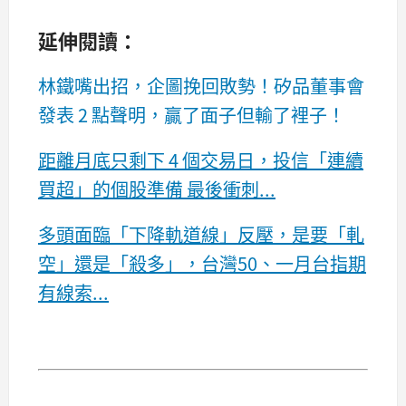
延伸閱讀：
林鐵嘴出招，企圖挽回敗勢！矽品董事會
發表 2 點聲明，贏了面子但輸了裡子！
距離月底只剩下 4 個交易日，投信「連續
買超」的個股準備 最後衝刺...
多頭面臨「下降軌道線」反壓，是要「軋
空」還是「殺多」，台灣50、一月台指期
有線索...