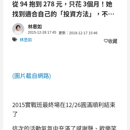
從 94 抱到 278 元，只花 3個月！她
找到適合自己的「投資方法」，不看
盤也能獲利！
林恩如
2015-12-28 17:45
更新：2019-12-17 15:46
林恩如
收藏
(圖片截自網路)
2015實戰班最終場在12/26圓滿順利結束
了
這次的活動氣氛中充滿了感謝聲、歡樂笑