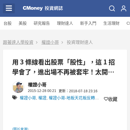
台股
美股
研究報告
理財達人
新手入門
生活理財
C
跟著達人學投資
權證小哥
投資理財達人
用 3 條線看出股票「股性」，這 1 招
學會了，進出場不再被套牢！太開心
了～
權證小哥
2015-12-28 00:21
更新：2018-07-18 23:16
權證小哥
,
權證
,
權證小哥-地板天花板反轉價位監控表
收藏
(圖片來源)