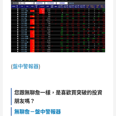
(
盤中警報器
)
您跟無聊詹一樣，是喜歡買突破的投資
朋友嗎？
無聊詹－盤中警報器