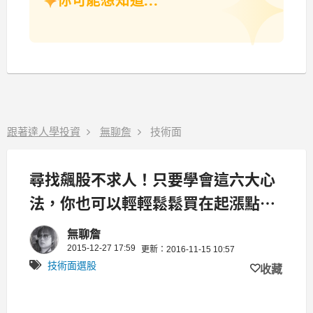
你可能想知道...
跟著達人學投資
無聊詹
技術面
尋找飆股不求人！只要學會這六大心
法，你也可以輕輕鬆鬆買在起漲點！
（內附股票清單）
無聊詹
2015-12-27 17:59
更新：2016-11-15 10:57
技術面選股
收藏