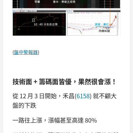
(
盤中警報器
)
技術面 + 籌碼面皆優，果然很會漲！
從 12 月 3 日開始，禾昌(
6158
) 就不顧大
盤的下跌
一路往上漲，漲幅甚至高達 80%