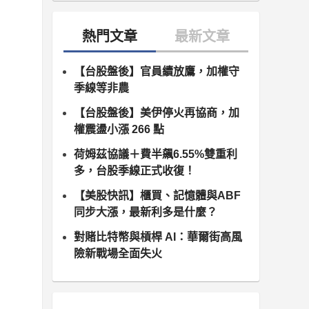
【台股盤後】官員續放鷹，加權守
季線等非農
【台股盤後】美伊停火再協商，加
權震盪小漲 266 點
荷姆茲協議＋費半飆6.55%雙重利
多，台股季線正式收復！
【美股快訊】櫃買、記憶體與ABF
同步大漲，最新利多是什麼？
對賭比特幣與槓桿 AI：華爾街高風
險新戰場全面失火