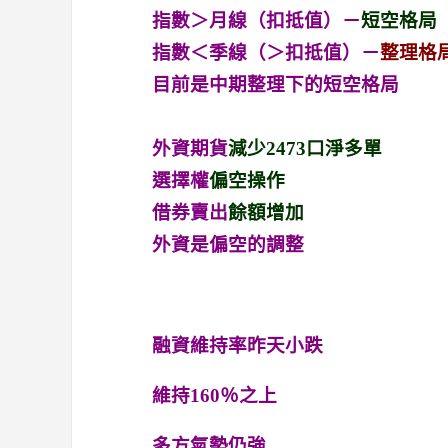
指數
＞
月線（扣抵值）－
短空格局
指數
＜
季線（
＞
扣抵值）－
整理
格
目前是中期整理下的短空格局
外資期貨
減少2473口淨多單
選擇權
偏空操作
借券賣出
餘額增加
外資是偏空的調整
融資維持率昨天小跌
維持160％之上
多方氣勢仍強