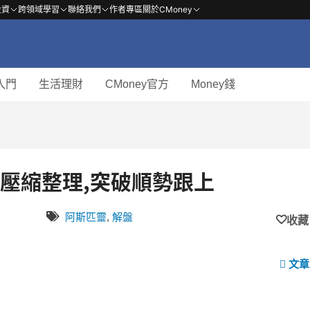
投資
跨領域學習
聯絡我們
作者專區
關於CMoney
入門
生活理財
CMoney官方
Money錢
 區間壓縮整理,突破順勢跟上
阿斯匹靈
,
解盤
收藏
文章