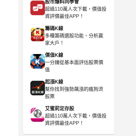
股市爆料同學會
超過110萬人次下載，價值投
資評價最佳APP！
籌碼K線
多種籌碼選股功能、分析贏
家大戶！
價值K線
一分鐘從基本面評估股票價
值
起漲K線
幫你找到強勢飆漲的瘋狗流
股票
艾蜜莉定存股
超過110萬人次下載，價值投
資評價最佳APP！