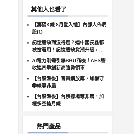
其他人也看了
【籌碼K線 8月登入禮】內部人佈局
股(1)
記憶體缺到沒得選？連中國長鑫都
被搶著用！記憶體缺貨潮升級，南
亞科、群聯領軍噴發
AI電力剛需引爆BBU商機！AES營
收連四季創新高強勢領軍
【台股盤後】官員續放鷹，加權守
季線等非農
【台股盤後】台積撐場等非農，加
權多空搶月線
熱門產品