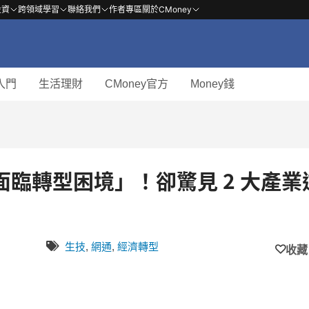
投資
跨領域學習
聯絡我們
作者專區
關於CMoney
入門
生活理財
CMoney官方
Money錢
臨轉型困境」！卻驚見 2 大產業
生技
,
網通
,
經濟轉型
收藏