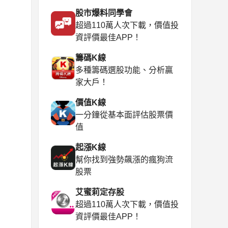
股市爆料同學會
超過110萬人次下載，價值投
資評價最佳APP！
籌碼K線
多種籌碼選股功能、分析贏
家大戶！
價值K線
一分鐘從基本面評估股票價
值
起漲K線
幫你找到強勢飆漲的瘋狗流
股票
艾蜜莉定存股
超過110萬人次下載，價值投
資評價最佳APP！