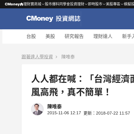
CMoney
理財寶商城
股市爆料同學會
投資理財
即時股市
美股專區
模擬
台股
美股
研究報告
理財達人
新手
跟著達人學投資
陳唯泰
人人都在喊：「台灣經濟面
風高飛，真不簡單！
陳唯泰
2015-11-06 12:17
更新：2018-07-22 11:57