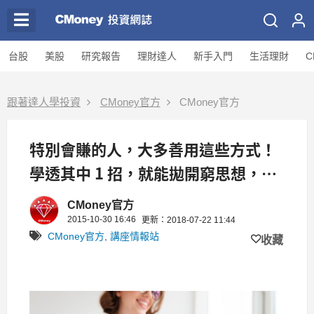
台股
美股
研究報告
理財達人
新手入門
生活理財
C
跟著達人學投資
CMoney官方
CMoney官方
特別會賺的人，大多善用這些方式！
學透其中 1 招，就能拋開窮思想，還
很會賺...
CMoney官方
2015-10-30 16:46
更新：2018-07-22 11:44
CMoney官方
,
講座情報站
收藏