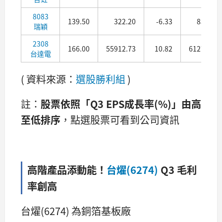
8083
139.50
322.20
-6.33
85.93
瑞穎
2308
166.00
55912.73
10.82
6127.53
台達電
( 資料來源：
選股勝利組
)
註：
股票依照「Q3 EPS成長率(%)」由高
至低排序
，點選股票可看到公司資訊
高階產品添動能！
台燿(6274)
Q3 毛利
率創高
台燿(6274) 為銅箔基板廠