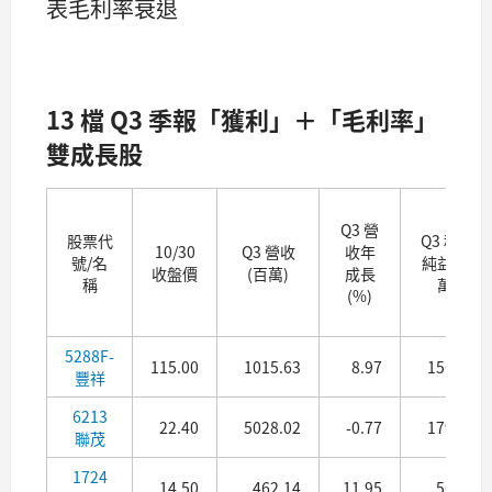
表毛利率衰退
13 檔 Q3 季報「獲利」＋「毛利率」
雙成長股
Q3 營
股票代
Q3 稅後
10/30
Q3 營收
收年
號/名
純益(百
收盤價
(百萬)
成長
稱
萬)
(%)
5288F-
115.00
1015.63
8.97
156.05
豐祥
6213
22.40
5028.02
-0.77
179.60
聯茂
1724
14.50
462.14
11.95
56.10