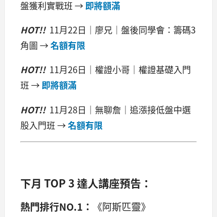
盤獲利實戰班 →
即將額滿
HOT!!
11月22日｜
廖兄｜盤後同學會：籌碼3
角圖
→
名額有限
HOT!!
11月26日
｜權證小哥｜權證基礎入門
班
→
即將額滿
HOT!!
11月28日
｜無聊詹｜追漲接低盤中選
股入門班
→
名額有限
下月 TOP 3 達人講座預告：
熱門排行NO.1：
《阿斯匹靈》