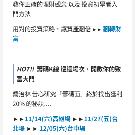
教你正確的理財觀念 以及 投資初學者入
門方法
用對的投資策略，讓資產翻倍
翻轉財
►►
富
HOT!!
籌碼K線 巡迴場次．開啟你的致
富大門
喬治林 苦心研究「籌碼面」
終於找出獲利
20% 的秘訣....
►►
11/14(六)高雄場
►►
11/27(五)台
北場
►►
12/05(六)台中場