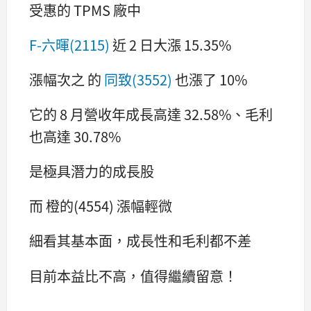
受惠的 TPMS 廠中
F-六暉(2115)
近 2 日大漲 15.35%
漲幅次之 的
同致(3552)
也漲了 10%
它的 8 月營收年成長高達 32.58%、毛利
也高達 30.78%
是極具潛力的成長股
而 橙的(4554) 漲幅輕微
細看其基本面，成長性和毛利都不差
目前本益比不高，值得繼續留意！