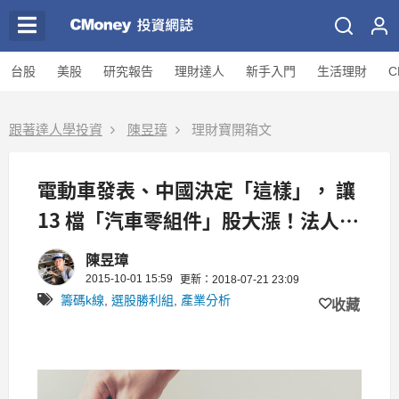
台股
美股
研究報告
理財達人
新手入門
生活理財
C
跟著達人學投資
陳昱璋
理財寶開箱文
電動車發表、中國決定「這樣」， 讓
13 檔「汽車零組件」股大漲！法人最
愛這 1 檔...
陳昱璋
2015-10-01 15:59
更新：2018-07-21 23:09
籌碼k線
,
選股勝利組
,
產業分析
收藏