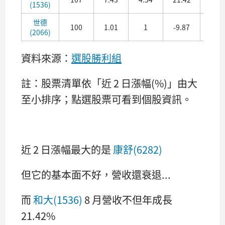
(1536)
世德
100
1.01
1
-9.87
30.8
(2066)
資料來源：
選股勝利組
註：股票清單依「近 2 日漲幅(%)」由大
至小排序；點選股票可看到個股資訊。
近 2 日漲幅最大的是
康舒(6282)
但它的基本面不好，營收還衰退...
而
和大(1536)
8 月營收不但年成長
21.42%