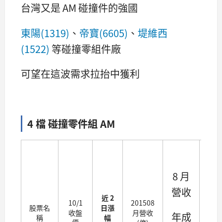
台灣又是 AM 碰撞件的強國
東陽(1319)
、
帝寶(6605)
、
堤維西
(1522)
等碰撞零組件廠
可望在這波需求拉抬中獲利
4 檔 碰撞零件組 AM
Q
8 月
毛
營收
利
近 2
10/1
201508
率
股票名
日漲
收盤
月營收
年成
稱
幅