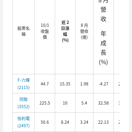
營
毛
收
利
近 2
10/1
8 月
率
股票名
日漲
收盤
營收
年
稱
幅
價
(億)
(%)
成
(%)
長
(單
(%)
季)
F-六暉
44.7
15.35
1.98
-4.27
22.52
(2115)
同致
225.5
10
5.4
32.58
30.78
(3552)
怡利電
50.6
8.24
3.24
22.13
24.83
(2497)