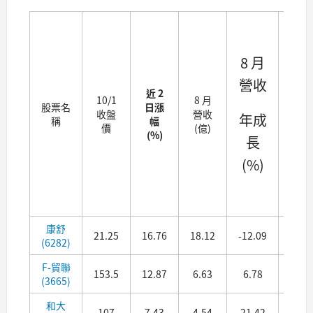
Q2
8 月
毛
營收
利
近 2
10/1
8 月
率
股票名
日漲
收盤
營收
年成
稱
幅
價
(億)
(%)
長
(%
(%)
(單
季)
康舒
21.25
16.76
18.12
-12.09
15.0
(6282)
F-貿聯
153.5
12.87
6.63
6.78
26.3
(3665)
和大
107
7.43
4.54
21.42
35.7