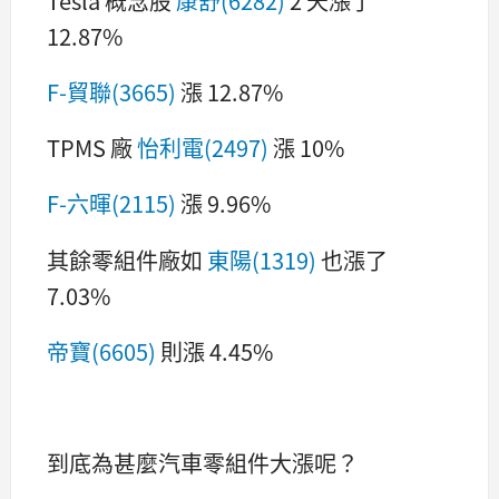
Tesla 概念股
康舒(6282)
2 天漲了
12.87%
F-貿聯(3665)
漲 12.87%
TPMS 廠
怡利電(2497)
漲 10%
F-六暉(2115)
漲 9.96%
其餘零組件廠如
東陽(1319)
也漲了
7.03%
帝寶(6605)
則漲 4.45%
到底為甚麼汽車零組件大漲呢？