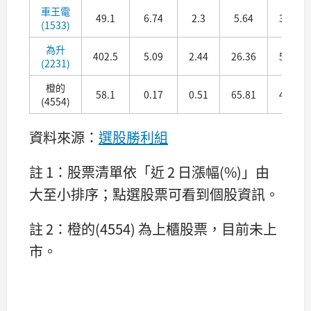
車王電
49.1
6.74
2.3
5.64
33.74
(1533)
為升
402.5
5.09
2.44
26.36
55.95
(2231)
橙的
58.1
0.17
0.51
65.81
41.87
(4554)
資料來源：
選股勝利組
註 1：股票清單依「近 2 日漲幅(%)」由
大至小排序；點選股票可看到個股資訊。
註 2：橙的(4554) 為上櫃股票，目前未上
市。