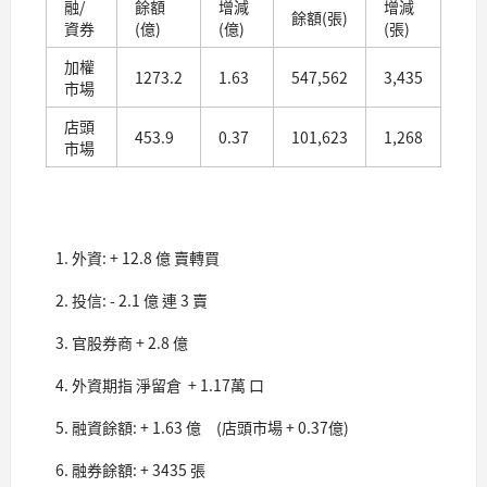
融/
餘額
增減
增減
餘額(張)
資券
(億)
(億)
(張)
加權
1273.2
1.63
547,562
3,435
市場
店頭
453.9
0.37
101,623
1,268
市場
外資: + 12.8 億 賣轉買
投信: - 2.1 億 連 3 賣
官股券商 + 2.8 億
外資期指 淨留倉 + 1.17萬 口
融資餘額: + 1.63 億 (店頭市場 + 0.37億)
融券餘額: + 3435 張