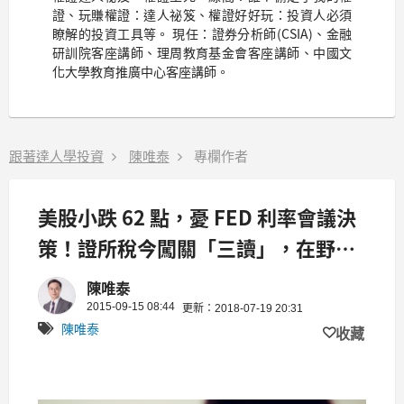
證、玩賺權證：達人祕笈、權證好好玩：投資人必須
瞭解的投資工具等。 現任：證券分析師(CSIA)、金融
研訓院客座講師、理周教育基金會客座講師、中國文
化大學教育推廣中心客座講師。
跟著達人學投資
陳唯泰
專欄作者
美股小跌 62 點，憂 FED 利率會議決
策！證所稅今闖關「三讀」，在野黨
竟然揚言要...
陳唯泰
2015-09-15 08:44
更新：2018-07-19 20:31
陳唯泰
收藏