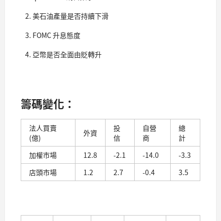
美石油產量是否持續下滑
FOMC 升息態度
亞幣是否全面由貶轉升
籌碼變化：
法人買賣
投
自營
總
外資
(億)
信
商
計
加權市場
12.8
-2.1
-14.0
-3.3
店頭市場
1.2
2.7
-0.4
3.5