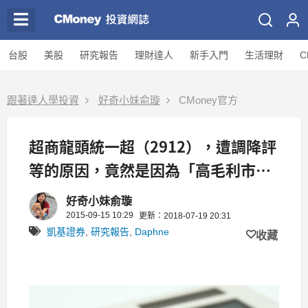
台股
美股
研究報告
理財達人
新手入門
生活理財
C
跟著達人學投資
好奇小妹俞璇
CMoney官方
超商龍頭統一超（2912），遭調降評
等的原因，竟然是因為「高毛利市
場」...太驚人了！
好奇小妹俞璇
2015-09-15 10:29
更新：2018-07-19 20:31
凱基證券
,
研究報告
,
Daphne
收藏