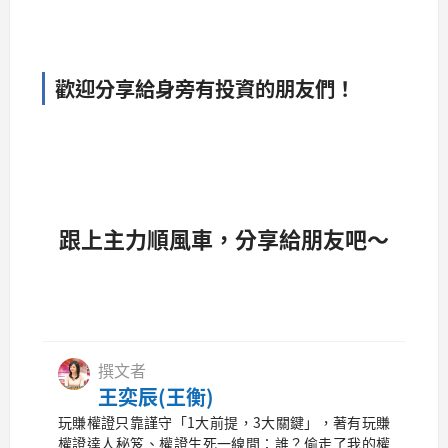
歡迎分享給身旁有投資的朋友們！
跟上主力順風車，分享給朋友吧～
撰文者
王奕辰(王衡)
玩賺權證只靠謹守「1大前提，3大關鍵」，著有玩賺
權證達人秘笈、權證生死一線間：誰？偷走了我的權