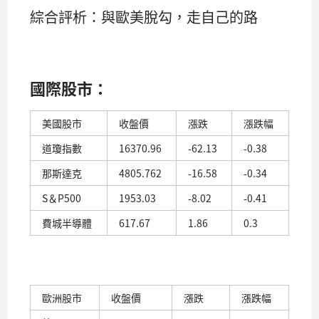
綜合評析：與歐美脫勾，走自己的路
國際股市：
美國股市
收盤價
漲跌
漲跌幅
道瓊指數
16370.96
-62.13
-0.38
那斯達克
4805.762
-16.58
-0.34
S＆P500
1953.03
-8.02
-0.41
費城半導體
617.67
1.86
0.3
歐洲股市
收盤價
漲跌
漲跌幅