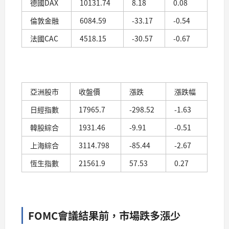
德國DAX
10131.74
8.18
0.08
倫敦金融
6084.59
-33.17
-0.54
法國CAC
4518.15
-30.57
-0.67
亞洲股市
收盤價
漲跌
漲跌幅
日經指數
17965.7
-298.52
-1.63
韓股綜合
1931.46
-9.91
-0.51
上海綜合
3114.798
-85.44
-2.67
恆生指數
21561.9
57.53
0.27
FOMC會議結果前，市場跌多漲少