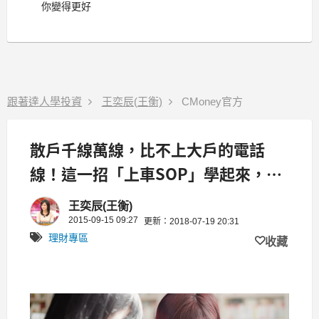
你變得更好
跟著達人學投資
王奕辰(王衡)
CMoney官方
散戶千線萬線，比不上大戶的電話
線！這一招「上車SOP」學起來，搭
上主力順風車...
王奕辰(王衡)
2015-09-15 09:27
更新：2018-07-19 20:31
理財專區
收藏