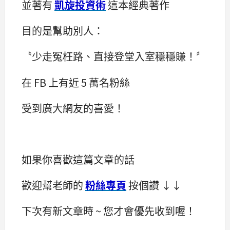
並著有
凱旋投資術
這本經典著作
目的是幫助別人：
〝少走冤枉路、直接登堂入室穩穩賺！〞
在 FB 上有近 5 萬名粉絲
受到廣大網友的喜愛！
如果你喜歡這篇文章的話
歡迎幫老師的
粉絲專頁
按個讚 ↓↓
下次有新文章時 ~ 您才會優先收到喔！