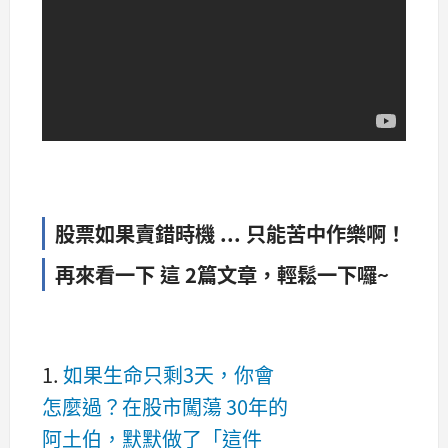
股票如果賣錯時機 ... 只能苦中作樂啊！
再來看一下 這 2篇文章，輕鬆一下囉~
1.
如果生命只剩3天，你會
怎麼過？在股市闖蕩 30年的
阿土伯，默默做了「這件