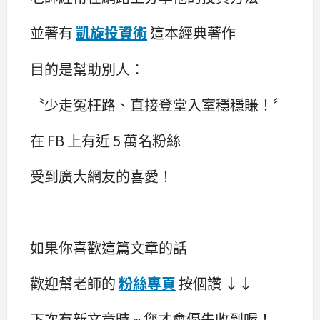
並著有
凱旋投資術
這本經典著作
目的是幫助別人：
〝少走冤枉路、直接登堂入室穩穩賺！〞
在 FB 上有近 5 萬名粉絲
受到廣大網友的喜愛！
如果你喜歡這篇文章的話
歡迎幫老師的
粉絲專頁
按個讚 ↓↓
下次有新文章時 ~ 您才會優先收到喔！