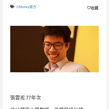
「做得要死 值得嗎？」what?
CMoney官方
收藏
張雲淞 77年次