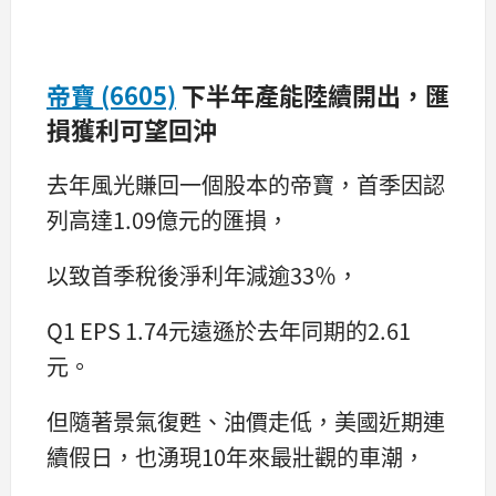
帝寶 (6605)
下半年產能陸續開出，匯
損獲利可望回沖
去年風光賺回一個股本的帝寶，首季因認
列高達1.09億元的匯損，
以致首季稅後淨利年減逾33％，
Q1 EPS 1.74元遠遜於去年同期的2.61
元。
但隨著景氣復甦、油價走低，美國近期連
續假日，也湧現10年來最壯觀的車潮，