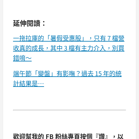
延伸閱讀：
一拖拉庫的「暑假受惠股」，只有 7 檔營
收真的成長，其中 3 檔有主力介入，別買
錯唷～
端午節「變盤」有影嘸？過去 15 年的統
計結果是…
歡迎幫我的 FB 粉絲專頁按個『讚』，以