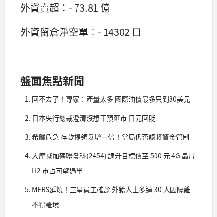
外資賣超：- 73.81 億
外資留倉淨空單：- 14302 口
盤面焦點新聞
回不去了！專家：產量太多 國際油價最多只到80美元
日本央行總裁澄清沒想干預匯市 日元回貶
希臘危急 存款提領暴增一倍！當局仍否認將資金管制
大摩喊加碼聯發科(2454) 調升目標價至 500 元 4G 晶片
H2 市占可望過半
MERS延燒！三星員工確診 外籍人士多達 30 人因隔離
不得離境