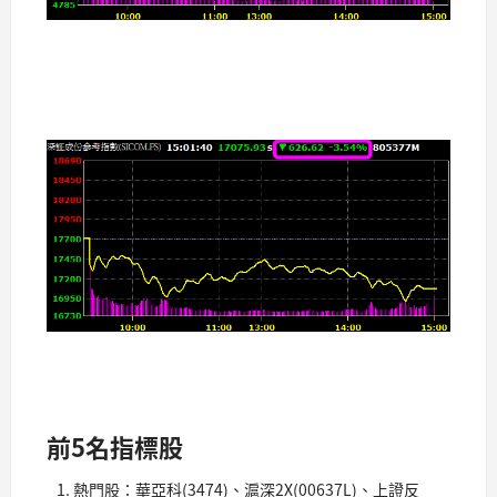
前5名指標股
熱門股：華亞科(3474)、滬深2X(00637L)、上證反