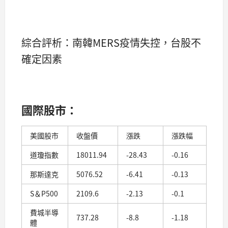
綜合評析：南韓MERS疫情失控，台股不
確定因素
國際股市：
美國股市
收盤價
漲跌
漲跌幅
道瓊指數
18011.94
-28.43
-0.16
那斯達克
5076.52
-6.41
-0.13
S＆P500
2109.6
-2.13
-0.1
費城半導
737.28
-8.8
-1.18
體