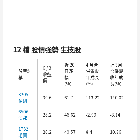
12 檔 股價強勢 生技股
近 20
4 月合
近 3月
近 
6 / 3
股票名
日漲
併營收
合併營
季
收盤
稱
幅
年成長
收年成
EP
價
(%)
(%)
長(%)
(元
3205
90.6
61.7
113.22
140.02
1.
佰研
6506
28.2
46.62
-2.99
-3.14
1.
雙邦
1732
20.2
40.57
8.4
10.86
-0
毛寶