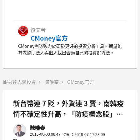
撰文者
CMoney官方
CMoney團隊致力於研發更好的投資分析工具，期望能
有效協助法人與個人找出合適自己的投資好方法。
跟著達人學投資
陳唯泰
CMoney官方
新台幣連 7 貶，外資連 3 賣，南韓疫
情不確定性升高，「防疫概念股」欲
罷不能！傳跨海來台搶...
陳唯泰
2015-06-03 08:47
更新：2018-07-17 23:09