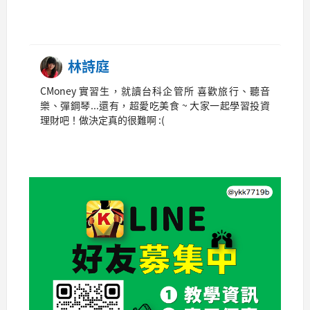
林詩庭
CMoney 實習生，就讀台科企管所 喜歡旅行、聽音
樂、彈鋼琴...還有，超愛吃美食 ~ 大家一起學習投資
理財吧！做決定真的很難啊 :(