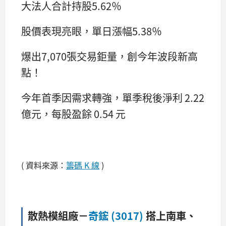
大法人合計持股5.62％
股價表現亮眼，單日漲幅5.38％
爆出7,070張交易鉅量，創今年波段新高
點！
今年首季因需求轉強，單季稅後淨利 2.22
億元，每股盈餘 0.54 元
( 資料來源：
籌碼 K 線
)
散熱模組廠－
奇鋐 (3017)
搭上南車、