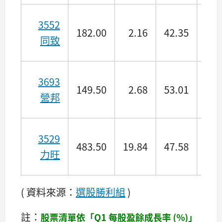
3552
182.00
2.16
42.35
11.
同致
3693
149.50
2.68
53.01
10.
營邦
3529
483.50
19.84
47.58
17.
力旺
( 資料來源：
選股勝利組
)
註：
股票清單依「Q1 每股盈餘成長率 (%)」