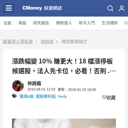
台股
美股
研究報告
理財達人
新手入門
生活理財
C
跟著達人學投資
林詩庭
理財寶開箱文
漲跌幅變 10％ 賺更大！18 檔漲停板
候選股，法人先卡位，必看！否則 ...
一買錯就斷頭！
林詩庭
2015-06-01 12:33
更新：2016-01-25 18:00
籌碼k線
,
選股勝利組
,
hedy
收藏