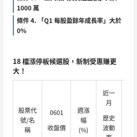
1000 萬
條件 4. 「Q1 每股盈餘年成長率」大於
0%
18 檔漲停板候選股，新制受惠賺更
大！
近一
三
月
法
股票代
週漲
0601
買
歷史
號/名
幅
超
收盤價
波動
稱
(%)
額(