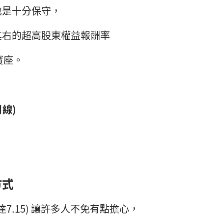
也是十分保守，
其右的超高股東權益報酬率
寶座。
線)
方式
1達7.15) 讓許多人不免有點擔心，