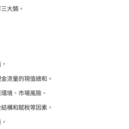
等三大類。
值，
現金流量的現值總和。
業環境、市場風險、
金結構和賦稅等因素，
境，