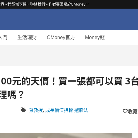
投資
跨領域學習
聯絡我們
作者專區
關於CMoney
入門
生活理財
CMoney官方
Money錢
3500元的天價！買一張都可以買 3
理嗎？
葉教授
,
成長價值指標 選股法
收藏