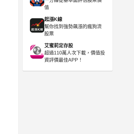
一分鐘從基本面評估股票價
值
起漲K線
幫你找到強勢飆漲的瘋狗流
股票
艾蜜莉定存股
超過110萬人次下載，價值投
資評價最佳APP！