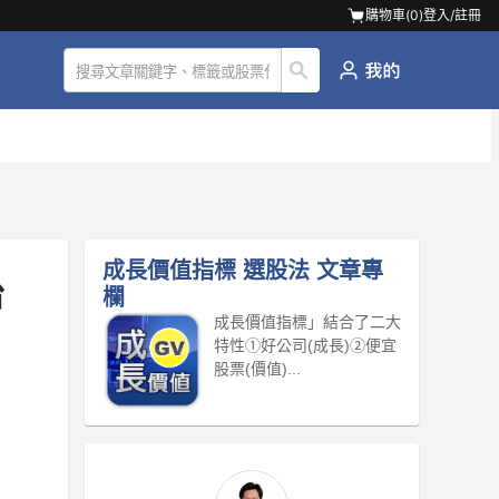
購物車(
0
)
登入/註冊
成長價值指標 選股法
文章專
台
欄
成長價值指標」結合了二大
特性①好公司(成長)②便宜
股票(價值)...