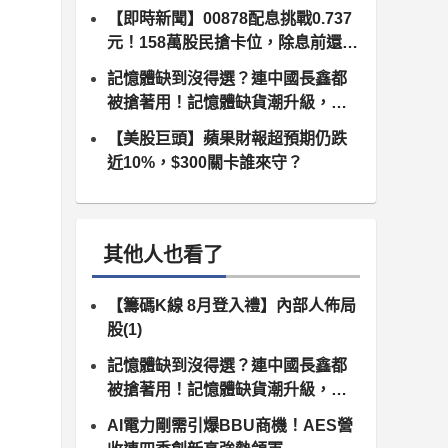
月10日正式上路）
【即時新聞】00878配息挑戰0.737
元！158萬股民搶卡位，除息前還能
追嗎？
記憶體缺到沒得選？連中國長鑫都
被搶著用！記憶體缺貨潮升級，南
亞科、群聯領軍噴發
【美股巨頭】蘋果財報超預期仍跌
近10%，$300關卡誰來守？
其他人也看了
【籌碼K線 8月登入禮】內部人佈局
股(1)
記憶體缺到沒得選？連中國長鑫都
被搶著用！記憶體缺貨潮升級，南
亞科、群聯領軍噴發
AI電力剛需引爆BBU商機！AES營