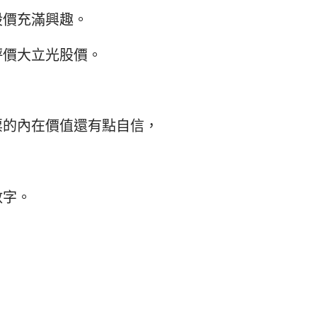
股價充滿興趣。
評價大立光股價。
票的內在價值還有點自信，
數字。
」