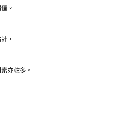
價值。
估計，
，
因素亦較多。