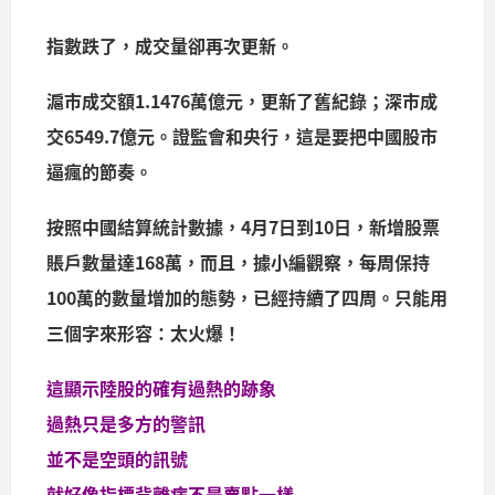
指數跌了，成交量卻再次更新。
滬市成交額1.1476萬億元，更新了舊紀錄；深市成
交6549.7億元。證監會和央行，這是要把中國股市
逼瘋的節奏。
按照中國結算統計數據，4月7日到10日，新增股票
賬戶數量達168萬，而且，據小編觀察，每周保持
100萬的數量增加的態勢，已經持續了四周。只能用
三個字來形容：太火爆！
這顯示陸股的確有過熱的跡象
過熱只是多方的警訊
並不是空頭的訊號
就好像指標背離病不是賣點一樣