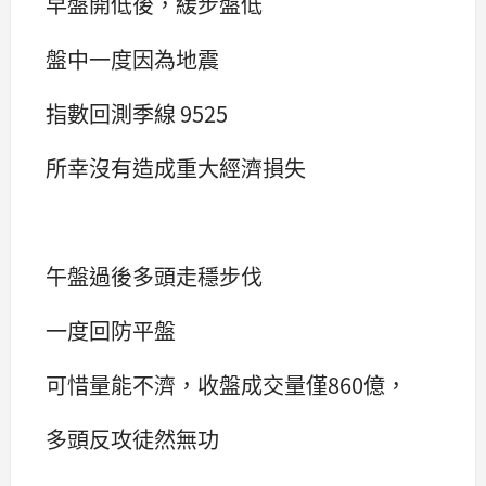
早盤開低後，緩步盤低
盤中一度因為地震
指數回測季線 9525
所幸沒有造成重大經濟損失
午盤過後多頭走穩步伐
一度回防平盤
可惜量能不濟，收盤成交量僅860億，
多頭反攻徒然無功