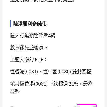
陸港股利多鈍化
陸人行無預警降準4碼
股市卻先盛後衰。
上週大漲的 ETF：
恆香港(0081)、恆中國(0080) 雙雙回檔
尤其恆香港(0081) 下跌超過 21%，最為
弱勢