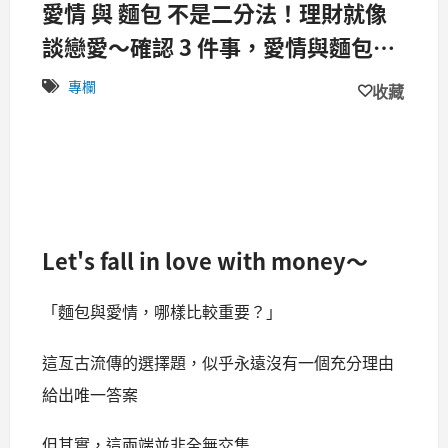
愛情 與 麵包 不是二分法！理財就像
談戀愛～確認 3 件事，愛情與麵包兼
得！
專欄
收藏
Let's fall in love with money～
「麵包與愛情，哪樣比較重要？」
這亙古流傳的選擇題，似乎永遠沒有一個充分理由
給出唯一答案
但其實，這兩端並非全無交集