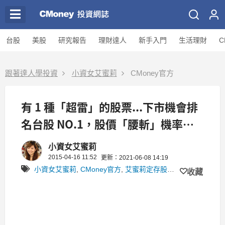
台股
美股
研究報告
理財達人
新手入門
生活理財
C
跟著達人學投資
小資女艾蜜莉
CMoney官方
有 1 種「超雷」的股票...下市機會排
名台股 NO.1，股價「腰斬」機率是
其它股票的「 5 倍」！
小資女艾蜜莉
2015-04-16 11:52
更新：2021-06-08 14:19
小資女艾蜜莉
,
CMoney官方
,
艾蜜莉定存股
,
艾蜜莉投資入門
收藏