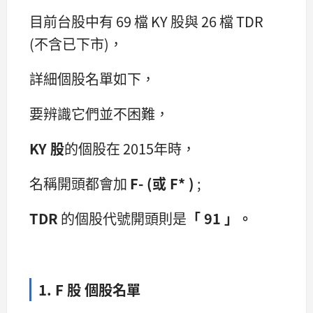
目前台股中有 69 檔 KY 股與 26 檔 TDR
(不含已下市)，
詳細個股名單如下，
要辨識它們並不困難，
KY 股
的個股在 2015年時，
名稱開頭都會加
F- (或 F* )
;
TDR
的個股代號開頭則是
「 91 」。
1. F 股 個股名單