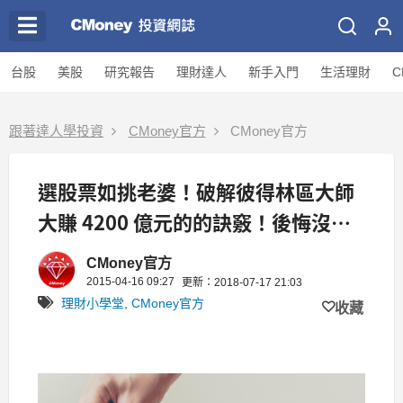
台股
美股
研究報告
理財達人
新手入門
生活理財
C
跟著達人學投資
CMoney官方
CMoney官方
選股票如挑老婆！破解彼得林區大師
大賺 4200 億元的的訣竅！後悔沒早
點跟彼得學起來..
CMoney官方
2015-04-16 09:27
更新：2018-07-17 21:03
理財小學堂
,
CMoney官方
收藏