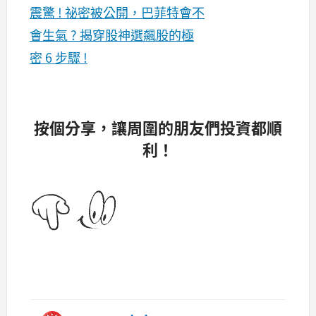
震驚 ! 祕密被公開，巴菲特會不
會生氣 ? 揭穿股神選飆股的極
密 6 步驟 !
按個分享，讓周圍的朋友們投資都順
利！