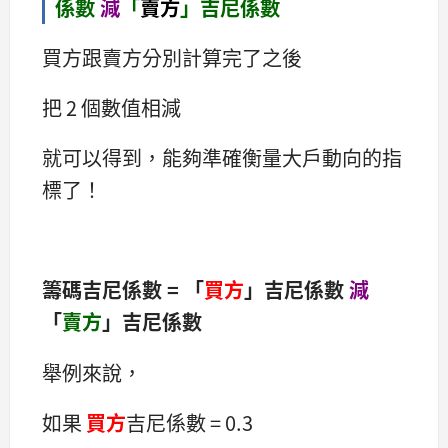
係數
減
「
賣方
」吉尼係數
買方跟賣方分別計算完了之後
把 2 個數值相減
就可以得到，能夠準確衡量大戶動向的指
標了！
籌碼吉尼係數 = 「
買方
」吉尼係數
減
「
賣方
」吉尼係數
舉例來說，
如果
買方
吉尼係數 = 0.3