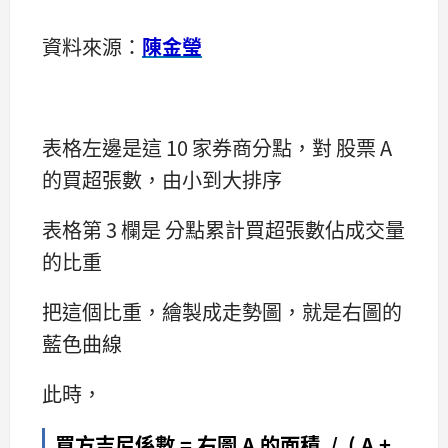
資料來源：
陳金瑩
表格左邊是這 10 家券商分點，對 股票 A
的買超張數，由小到大排序
表格第 3 欄是 分點累計買超張數佔成交量
的比重
把這個比重，繪製成走勢圖，就是右圖的
藍色曲線
此時，
買方吉尼係數 = 右圖 A 的面積 / ( A +