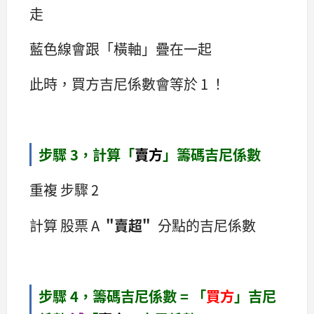
走
藍色線會跟「橫軸」疊在一起
此時，買方吉尼係數會等於 1 ！
步驟 3，計算「
賣方
」籌碼吉尼係數
重複 步驟 2
計算 股票 A
"賣超"
分點的吉尼係數
步驟 4，籌碼吉尼係數 = 「
買方
」吉尼