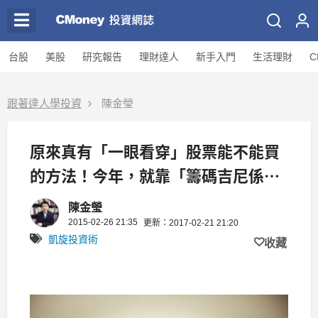
台股
美股
研究報告
理財達人
新手入門
生活理財
C
跟著達人學投資
陳金瑩
原來真有「一眼看穿」股票能不能買
的方法！今年，就靠「籌碼吉尼係
數」來多賺 100 萬
陳金瑩
2015-02-26 21:35
更新：2017-02-21 21:20
凱旋投資術
收藏