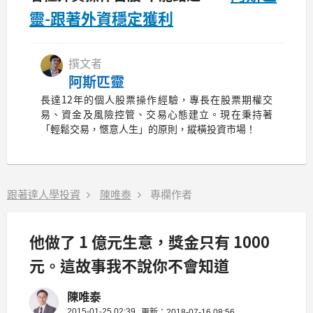
靈-跟著外資穩定獲利
撰文者
阿斯匹靈
長達12年的個人股票操作經驗，專長在股票期權交
易、資金及風險控管、交易心態建立。現在秉持著
「輕鬆交易，愜意人生」的原則，縱橫投資市場！
跟著達人學投資
陳唯泰
專欄作者
他做了 1 億元生意，獎金只有 1000
元。這故事我不說你不會知道
陳唯泰
2015-01-25 02:39
更新：2018-07-16 08:56