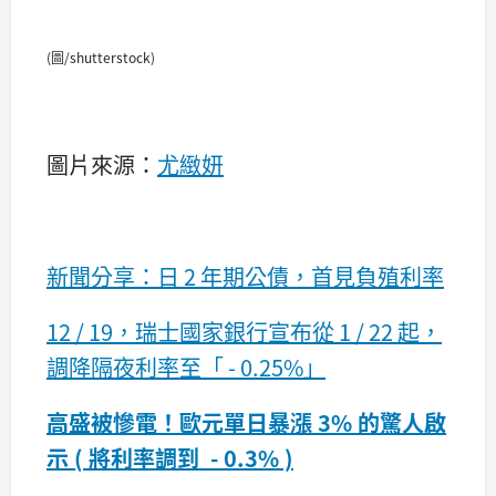
(圖/shutterstock)
圖片來源：
尤緻妍
新聞分享：​日 2 年期公債，首見負殖利率
12 / 19，瑞士國家銀行宣布從 1 / 22 起，
調降隔夜利率至「 - 0.25%」
高盛被慘電！歐元單日暴漲 3% 的驚人啟
示 ( 將利率調到 - 0.3% )