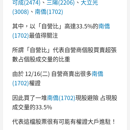
可成(2474)
、
三陽(2206)
、
大立光
(3008)
、
南僑(1702)
其中，以「自營比」高達33.5%的
南僑
(1702)
最值得關注
所謂「自營比」代表自營商個股買賣超張
數占個股成交量的比重
由於 12/16(二) 自營商賣出很多
南僑
(1702)
權證
因此買了一堆
南僑(1702)
現股避險 占現股
成交量的33.5%
代表這檔股票很有可能有權證大戶進駐！