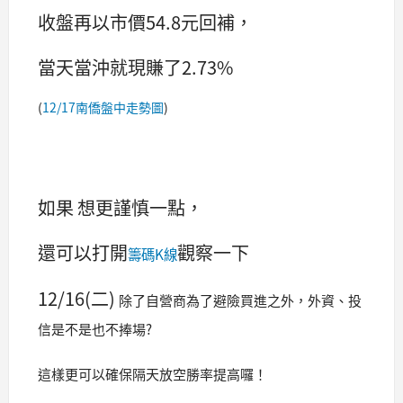
收盤再以市價54.8元回補，
當天當沖就現賺了2.73%
(
12/17南僑盤中走勢圖
)
如果 想更謹慎一點，
還可以打開
觀察一下
籌碼K線
12/16(二)
除了自營商為了避險買進之外，
外資、投
信是不是也不捧場?
這樣更可以確保隔天放空勝率提高囉！