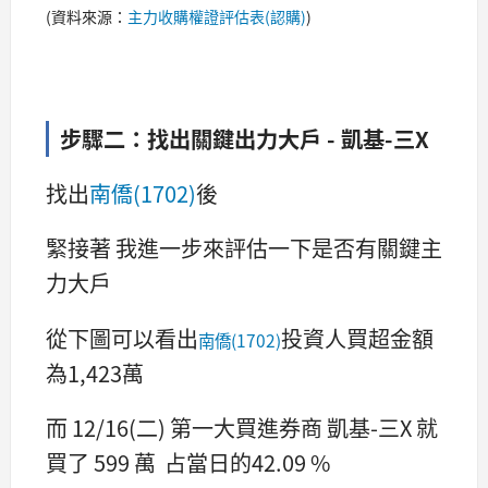
(資料來源：
主力收購權證評估表(認購)
)
步驟二：找出關鍵出力大戶 - 凱基-三X
找出
南僑(1702)
後
緊接著 我進一步來評估一下是否有關鍵主
力大戶
從下圖可以看出
投資人買超金額
南僑(1702)
為1,423萬
而 12/16(二) 第一大買進券商 凱基-三X 就
買了 599 萬 占當日的42.09 %