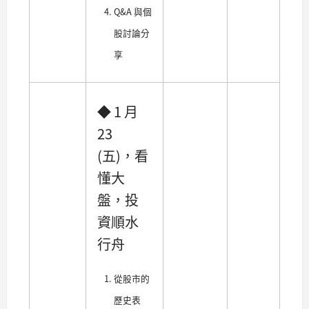
Q&A 與個
股討論分
享
◆ 1 月
23
(五)，看
懂大
盤，投
資順水
行舟
從股市的
歷史表