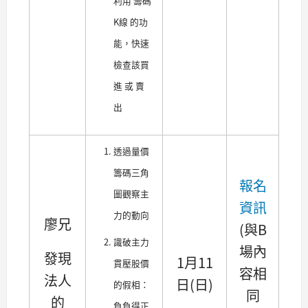
利用 籌碼
K線 的功
能，快速
檢查該買
進 或 賣
出
透過量價
籌碼三角
報名
圖觀察主
資訊
力的動向
廖兄
(與B
識破主力
場內
發現
1月11
貫壓股價
容相
法人
日(日)
的假相：
同
的
負負得正