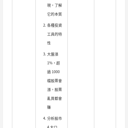
現，了解
它的本質
各種投資
工具的特
性
大盤漲
1%，超
過 1000
檔股票會
漲，股票
亂買都會
賺
分析股市
4 大口