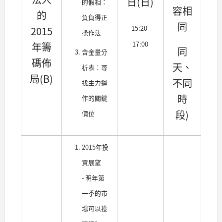
日(日)
的假相：
容相
的
負負得正
同
15:20-
2015
操作法
17:00
年籌
同
含金量分
碼佈
天、
析表：尋
局(B)
不同
找主力運
時
作的關鍵
段)
價位
2015年投
資展望
- 明年第
一季的市
場可以投