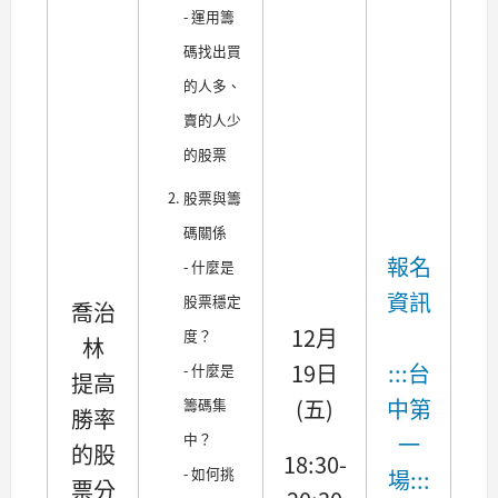
- 運用籌
碼找出買
的人多、
賣的人少
的股票
股票與籌
碼關係
報名
- 什麼是
資訊
股票穩定
喬治
12月
度？
林
19日
:::台
- 什麼是
提高
(五)
中第
籌碼集
勝率
一
中？
的股
18:30-
- 如何挑
場:::
票分