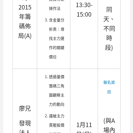
13:30-
2015
同
操作法
15:00
年籌
天、
含金量分
碼佈
不同
析表：尋
局(A)
時
找主力運
段)
作的關鍵
價位
透過量價
報名資
籌碼三角
訊
圖觀察主
力的動向
廖兄
識破主力
(與A
發現
1月11
貫壓股價
場內
法人