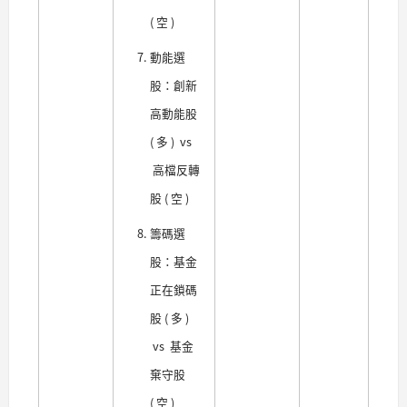
( 空 )
動能選
股：創新
高動能股
( 多 ) vs
高檔反轉
股 ( 空 )
籌碼選
股：基金
正在鎖碼
股 ( 多 )
vs 基金
棄守股
( 空 )