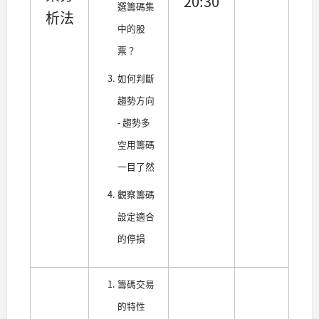
20:30
選籌碼集
析法
中的股
票？
如何判斷
趨勢方向
- 趨勢多
空用籌碼
一目了然
觀察籌碼
設定適合
的停損
籌碼交易
的特性