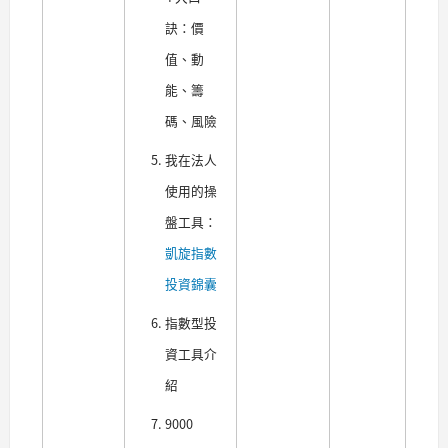
訣：價
值、動
能、籌
碼、風險
我在法人
使用的操
盤工具：
凱旋指數
投資錦囊
指數型投
資工具介
紹
9000