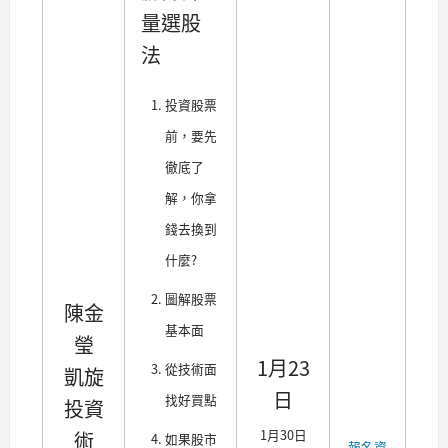
量選股
法
投資股票
前，要先
徹底了
解，你拿
錢去換到
什麼?
圖解股票
陳金
基本面
瑩
1月23
從技術面
凱旋
日
找好買點
投資
1月30日
術
如果股市
報名資