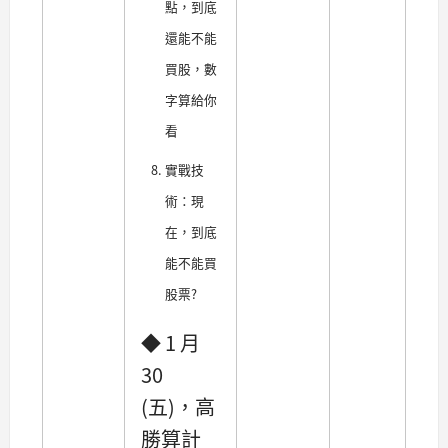
點，到底
還能不能
買股，數
字算給你
看
實戰技
術：現
在，到底
能不能買
股票?
◆ 1 月
30
(五)，高
勝算計