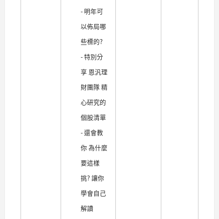
- 明年可
以佈局哪
些標的?
- 特別分
享 恩汎理
財團隊 精
心研究的
個股清單
- 還會教
你 為什麼
要這樣
挑? 讓你
學會自己
解讀