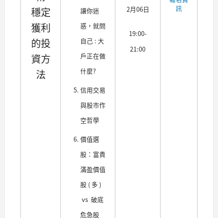
訊
2月06日
穩定
讓你迷
獲利
惑，就問
19:00-
的投
自己 : 大
21:00
戶正在做
資方
什麼?
法
信用交易
與股市作
空哲學
價值選
股：富貴
滿盈價值
股 ( 多 )
vs 破底
危急股