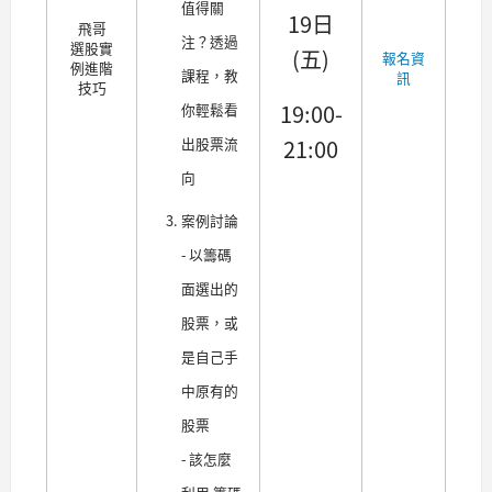
值得關
19日
飛哥
注？透過
選股實
(五)
報名資
例進階
課程，教
訊
技巧
19:00-
你輕鬆看
21:00
出股票流
向
案例討論
- 以籌碼
面選出的
股票，或
是自己手
中原有的
股票
- 該怎麼