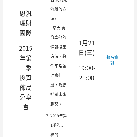
流股的方
恩汎
法?
理財
- 星大 會
團隊
分享他的
1月21
2015
情報搜集
日(三)
方法，教
年第
報名資
訊
你平常該
一季
19:00-
注意什
投資
21:00
麼，敏銳
佈局
抓到未來
分享
趨勢。
會
2015年第
1季佈局
標的