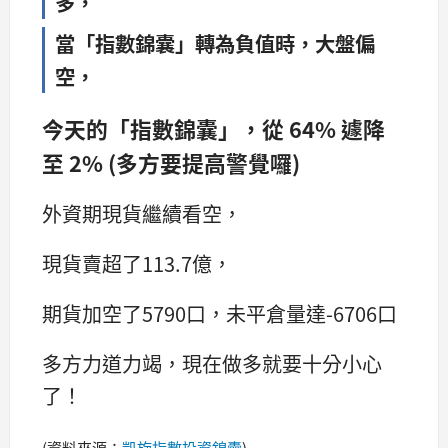
多，
當「指數錦囊」轉為負值時，大盤偏
空，
今天的「指數錦囊」，從 64% 遽降
至 2% (多方要提高警覺囉)
外資期現貨繼續看空，
現貨賣超了113.7億，
期貨加空了5790口，未平倉量達-6706口
多方力道力竭，現在做多就要十分小心
了！
(資料來源：
凱旋指數投資錦囊
)