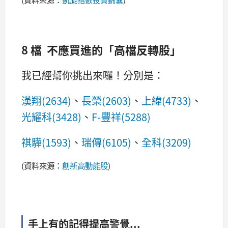
8 檔 不應買進的「高檔反轉股」
我已經幫你挑出來囉！分別是：
漢翔(2634)
、
長榮(2603)
、
上緯(4733)
、
光耀科(3428)
、
F-豐祥(5288)
祺驊(1593)
、
瑞傳(6105)
、
全科(3209)
(資料來源：
創新高動能股
)
手上有的記得提高警覺...