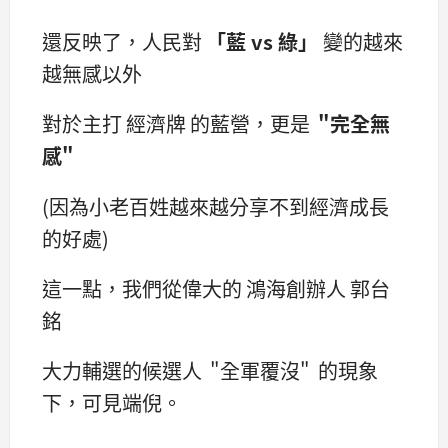
還反映了，人民對
「藍 vs 綠」
變的越來
越無感以外
對於主打 經濟牌 的藍營，更是
"完全無
感"
(因為小老百姓越來越分享不到經濟成長
的好處)
這一點，我們從偉大的 鴻海創辦人 郭台
銘
大力輔選的候選人 "全軍覆沒" 的現象
下，可見端倪。