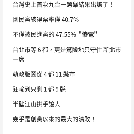
台灣史上首次九合一選舉結果出爐了！
國民黨總得票率僅 40.7%
不僅被民進黨的 47.55%
"慘電"
台北市等 6 都，更是驚險地只守住 新北市
一席
執政版圖從 4 都 11 縣市
狂輸到只剩 1 都 5 縣
半壁江山拱手讓人
幾乎是創黨以來的最大的潰敗！