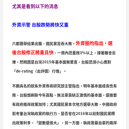
尤其是看到以下的消息
外資示警 台股跌勢將快又重
外資圈均指出，選
六都選舉結果出籠，國民黨苦吞大敗。
後台股修正將重且快
、一周內恐重挫3%以上，接著雖會反
彈，然問題是台灣2015年基本面無驚喜，台股恐須小心應對
「de-rating（去評價）行情」。
不願具名的歐系外資券商研究部主管指出，明年基本面成長性有
限，台股想刷新今年高點，無法單靠缺乏激情的基本面，還需要
有政府兩岸政策加持；尤其國民黨本次地方選舉大敗，中國政府
若考量台灣執政黨的執行力，是否會在2016年以前對國民黨釋
出政策利多，「變數還很大」，另一方面，執政黨最自豪的兩岸