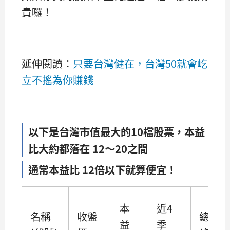
貴囉！
延伸閱讀：
只要台灣健在，台灣50就會屹
立不搖為你賺錢
以下是台灣市值最大的10檔股票，本益
比大約都落在 12～20之間
通常本益比 12倍以下就算便宜！
本
近4
名稱
收盤
總市值
益
季