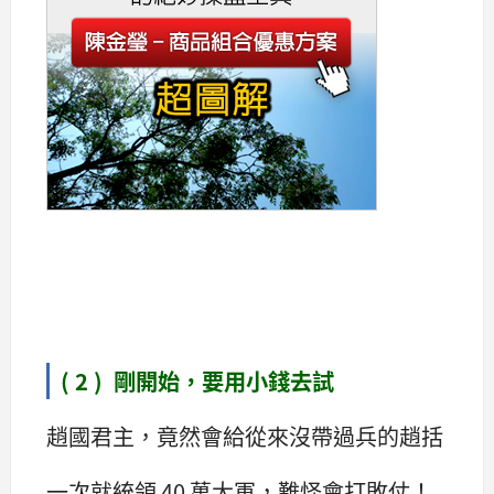
( 2 ) 剛開始，要用小錢去試
趙國君主，竟然會給從來沒帶過兵的趙括
一次就統領 40 萬大軍，難怪會打敗仗！