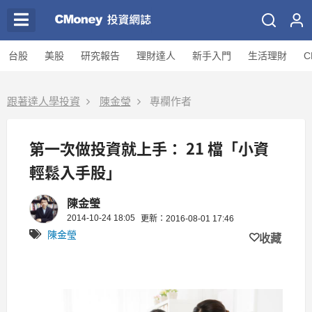
台股
美股
研究報告
理財達人
新手入門
生活理財
C
跟著達人學投資
陳金瑩
專欄作者
第一次做投資就上手： 21 檔「小資
輕鬆入手股」
陳金瑩
2014-10-24 18:05
更新：2016-08-01 17:46
陳金瑩
收藏