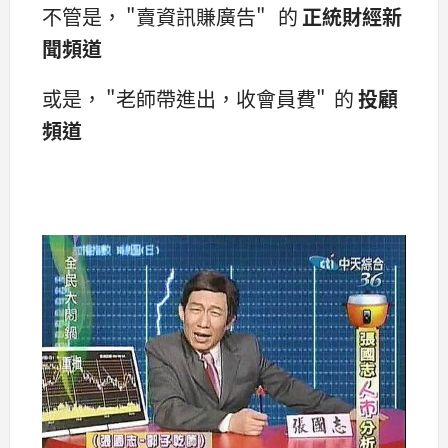
不管是， "賣資訊賺廣告" 的
正統財經新
聞頻道
或是， "老師帶進出，收會員費" 的
投顧
頻道