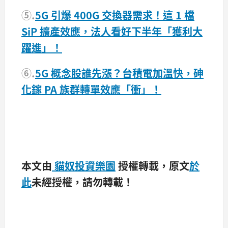
⑤.
5G 引爆 400G 交換器需求！這 1 檔
SiP 擴產效應，法人看好下半年「獲利大
躍進」！
⑥.
5G 概念股誰先漲？台積電加溫快，砷
化鎵 PA 族群轉單效應「衝」！
本文由
貓奴投資樂園
授權轉載，原文
於
此
未經授權，請勿轉載！