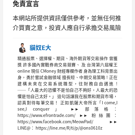
免責宣言
本網站所提供資訊僅供參考，並無任何推
介買賣之意，投資人應自行承擔交易風險
貓奴E大
精通股票、選擇權、期貨、海外期貨等交易操作 曾獲
獎 許多國內實戰券商交易競賽、 及 台灣第六屆權王
online 現任 CMoney 財經專欄作者 身為理工科背景出
身，勇於嘗試金融領域 擅長短、中期交易策略 ! 正在
建構未來在交易系統雛型，往財務自由邁進 !
──「人最大的恐懼不是怕自己不夠好，人最大的恐
懼是怕自己太好。」 這句話讓我在股票和期貨市場，
認真對待每筆交易！ 正如凱薩大帝所言「I come,I
see,I conquer」 ►► 部落格：
https://www.efrontrade.com/ ►► 粉絲團：
https://www.facebook.com/MeowPad/ ►►
LINE@： https://line.me/R/ti/p/@ons0610z