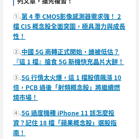
列文章，搶先複習！
①.
第 4 季 CMOS影像感測器需求強！ 2
檔 CIS 概念股全面突圍，極具潛力與成長
性！
②.
中國 5G 商轉正式開始，誰被低估？
『這 1 檔』搶食 5G 新機快充晶片大餅！
③.
5G 行情太火爆，這 1 檔股價飆漲 10
倍，PCB 過後「射頻概念股」將繼續燃
燒市場！
④.
5G 過度機種 iPhone 11 該怎麼投
資？記住 18 檔「蘋果概念股」選股指
南！