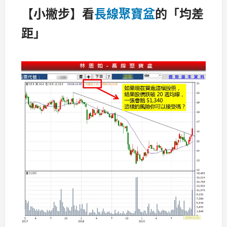
【小撇步】看
長線聚寶盆
的「均差
距」