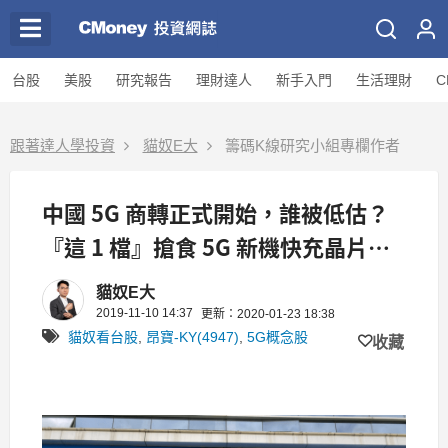
台股
美股
研究報告
理財達人
新手入門
生活理財
C
跟著達人學投資
貓奴E大
籌碼K線研究小組專欄作者
中國 5G 商轉正式開始，誰被低估？
『這 1 檔』搶食 5G 新機快充晶片大
餅！
貓奴E大
2019-11-10 14:37
更新：2020-01-23 18:38
貓奴看台股
,
昂寶-KY(4947)
,
5G概念股
收藏