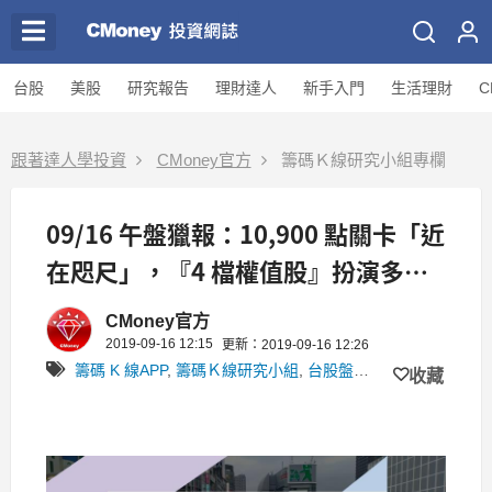
台股
美股
研究報告
理財達人
新手入門
生活理財
C
跟著達人學投資
CMoney官方
籌碼Ｋ線研究小組專欄
09/16 午盤獵報：10,900 點關卡「近
在咫尺」，『4 檔權值股』扮演多方
要角！
CMoney官方
2019-09-16 12:15
更新：2019-09-16 12:26
籌碼 K 線APP
,
籌碼Ｋ線研究小組
,
台股盤中獵報
收藏