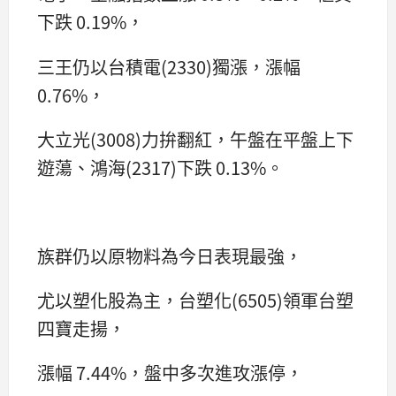
下跌 0.19%，
三王仍以台積電(2330)獨漲，漲幅
0.76%，
大立光(3008)力拚翻紅，午盤在平盤上下
遊蕩、鴻海(2317)下跌 0.13%。
族群仍以原物料為今日表現最強，
尤以塑化股為主，台塑化(6505)領軍台塑
四寶走揚，
漲幅 7.44%，盤中多次進攻漲停，