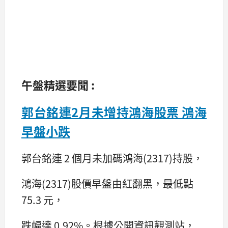
午盤精選要聞 :
郭台銘連2月未增持鴻海股票 鴻海
早盤小跌
郭台銘連 2 個月未加碼鴻海(2317)持股，
鴻海(2317)股價早盤由紅翻黑，最低點
75.3 元，
跌幅達 0.92%。根據公開資訊觀測站，