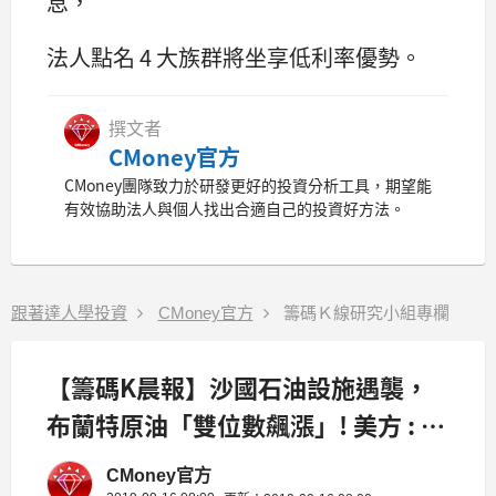
息，
法人點名 4 大族群將坐享低利率優勢。
撰文者
CMoney官方
CMoney團隊致力於研發更好的投資分析工具，期望能
有效協助法人與個人找出合適自己的投資好方法。
跟著達人學投資
CMoney官方
籌碼Ｋ線研究小組專欄
【籌碼K晨報】沙國石油設施遇襲，
布蘭特原油「雙位數飆漲」! 美方 : 必
要時將動用戰略儲備
CMoney官方