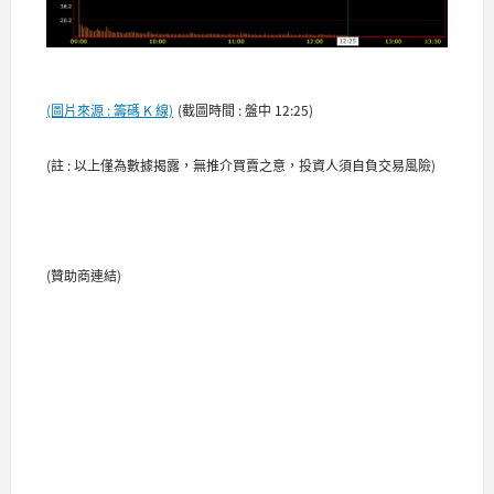
(圖片來源 : 籌碼 K 線)
(截圖時間 : 盤中 12:25)
(
註 : 以上僅為數據揭露，無推介買賣之意，投資人須自負交易風險)
(贊助商連結)