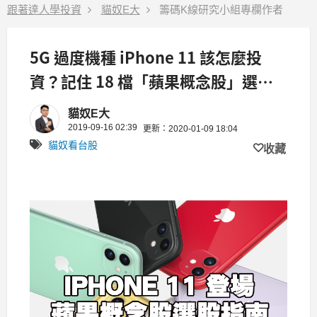
跟著達人學投資
貓奴E大
籌碼K線研究小組專欄作者
5G 過度機種 iPhone 11 該怎麼投
資？記住 18 檔「蘋果概念股」選股
指南！
貓奴E大
2019-09-16 02:39
更新：2020-01-09 18:04
貓奴看台股
收藏