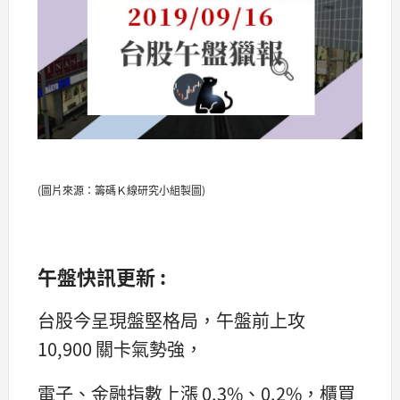
(圖片來源：籌碼Ｋ線研究小組製圖)
午盤快訊更新 :
台股今呈現盤堅格局，午盤前上攻
10,900 關卡氣勢強，
電子、金融指數上漲 0.3%、0.2%，櫃買