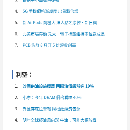
5G 手機價格漸親民 出貨將倍增
新 AirPods 商機大 法人點名康控、新日興
北美市場帶動 元太：電子標籤維持兩位數成長
PCB 族群 8 月旺 5 雄營收創高
利空：​
沙國供油設施遭襲 國際油價飆漲逾 19%
小摩：今年 DRAM 價格看跌 40%
外匯存底拉警報 阿根廷經濟告急
明年全球經濟風向球 牛津：可能大幅放緩