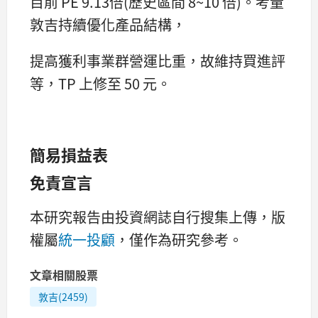
目前 PE 9.13倍(歷史區間 8~10 倍)。考量
敦吉持續優化產品結構，
提高獲利事業群營運比重，故維持買進評
等，TP 上修至 50 元。
簡易損益表
免責宣言
本研究報告由投資網誌自行搜集上傳，版
權屬
統一投顧
，僅作為研究參考。
文章相關股票
敦吉(2459)