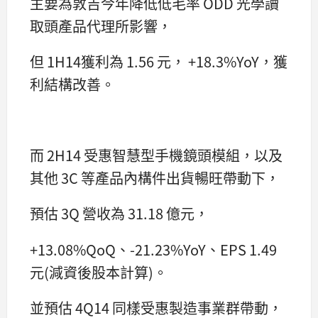
主要為敦吉今年降低低毛率 ODD 光學讀
取頭產品代理所影響，
但 1H14獲利為 1.56 元， +18.3%YoY，獲
利結構改善。
而 2H14 受惠智慧型手機鏡頭模組，以及
其他 3C 等產品內構件出貨暢旺帶動下，
預估 3Q 營收為 31.18 億元，
+13.08%QoQ、-21.23%YoY、EPS 1.49
元(減資後股本計算)。
並預估 4Q14 同樣受惠製造事業群帶動，