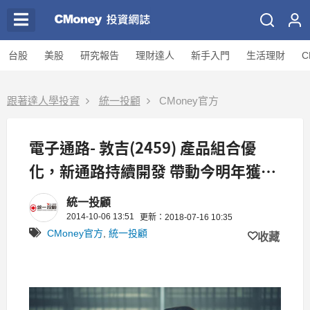
台股
美股
研究報告
理財達人
新手入門
生活理財
C
跟著達人學投資
統一投顧
CMoney官方
電子通路- 敦吉(2459) 產品組合優
化，新通路持續開發 帶動今明年獲利
成長
統一投顧
2014-10-06 13:51
更新：2018-07-16 10:35
CMoney官方
,
統一投顧
收藏