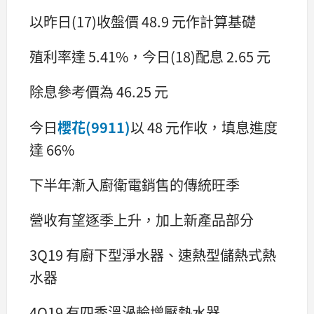
以昨日(17)收盤價 48.9 元作計算基礎
殖利率達 5.41%，今日(18)配息 2.65 元
除息參考價為 46.25 元
今日
櫻花(9911)
以 48 元作收，填息進度
達 66%
下半年漸入廚衛電銷售的傳統旺季
營收有望逐季上升，加上新產品部分
3Q19 有廚下型淨水器、速熱型儲熱式熱
水器
4Q19 有四季溫渦輪增壓熱水器