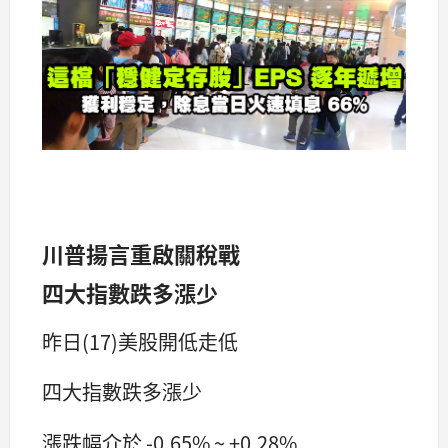
川普揚言重啟關稅戰
四大指數跌多漲少
昨日(17)美股開低走低
四大指數跌多漲少
漲跌幅介於 -0.65% ~ +0.28%