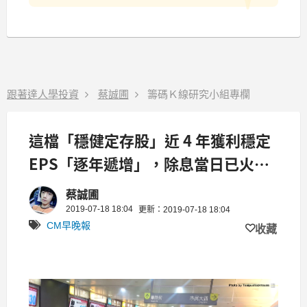
跟著達人學投資
蔡誠圃
籌碼Ｋ線研究小組專欄
這檔「穩健定存股」近 4 年獲利穩定
EPS「逐年遞增」，除息當日已火速
填息 66%！
蔡誠圃
2019-07-18 18:04
更新：2019-07-18 18:04
CM早晚報
收藏