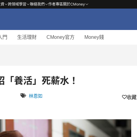
投資
跨領域學習
聯絡我們
作者專區
關於CMoney
入門
生活理財
CMoney官方
Money錢
招「養活」死薪水！
林恩如
收藏