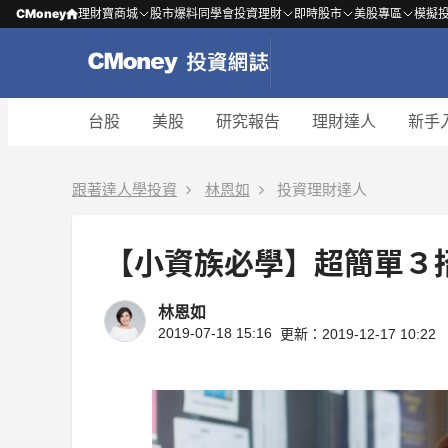
CMoney
理財寶商城
股市爆料同學會
投資理財
即時股市
美股專區
模擬
台股
美股
研究報告
理財達人
新手
跟著達人學投資
林恩如
投資理財達人
【小資族必學】超簡單３
林恩如
2019-07-18 15:16
更新：2019-12-17 10:22