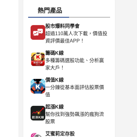
熱門產品
股市爆料同學會
超過110萬人次下載，價值投
資評價最佳APP！
籌碼K線
多種籌碼選股功能、分析贏
家大戶！
價值K線
一分鐘從基本面評估股票價
值
起漲K線
幫你找到強勢飆漲的瘋狗流
股票
艾蜜莉定存股