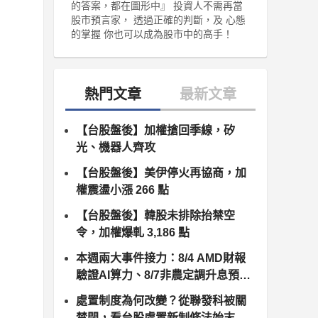
的答案，都在圖形中』 投資人不需再當
股市預言家， 透過正確的判斷，及 心態
的掌握 你也可以成為股市中的高手！
【台股盤後】加權搶回季線，矽
光、機器人齊攻
【台股盤後】美伊停火再協商，加
權震盪小漲 266 點
【台股盤後】韓股未排除抬禁空
令，加權爆軋 3,186 點
本週兩大事件接力：8/4 AMD財報
驗證AI算力、8/7非農定調升息預
期，台股供應鏈誰卡位最佳？
處置制度為何改變？從聯發科被關
禁閉，看台股處置新制修法始末（8