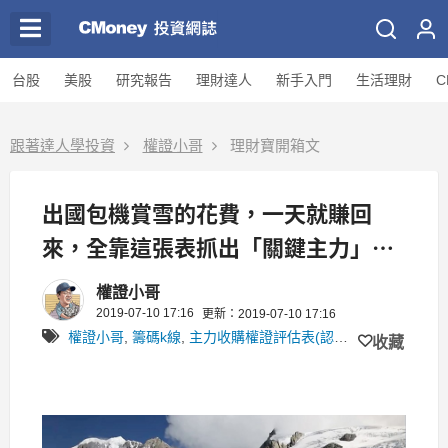
台股
美股
研究報告
理財達人
新手入門
生活理財
C
跟著達人學投資
權證小哥
理財寶開箱文
出國包機賞雪的花費，一天就賺回
來，全靠這張表抓出「關鍵主力」還
有這３步驟！
權證小哥
2019-07-10 17:16
更新：2019-07-10 17:16
權證小哥
,
籌碼k線
,
主力收購權證評估表(認購)
,
全方位獨門監
收藏