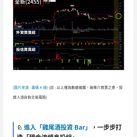
(圖片來源 : 籌碼 K 線)
(
註 : 以上僅為數據揭露，無推介買賣之意，投
資人須自負交易風險)
♘
進入「雞尾酒投資 Bar」
，一步步打