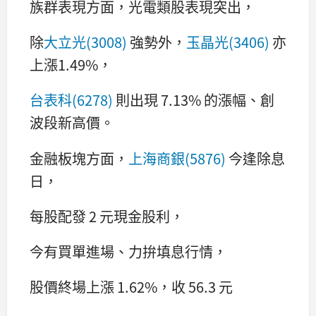
族群表現方面，光電類股表現突出，
除
大立光(3008)
強勢外，
玉晶光(3406)
亦
上漲1.49%，
台表科(6278)
則出現 7.13% 的漲幅、創
波段新高價。
金融板塊方面，
上海商銀(5876)
今逢除息
日，
每股配發 2 元現金股利，
今有買單進場、力拚填息行情，
股價終場上漲 1.62%，收 56.3 元