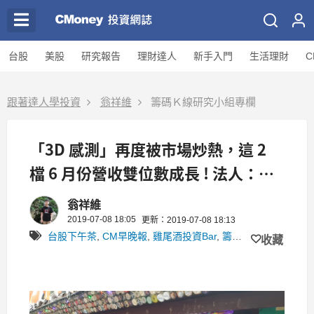
台股
美股
研究報告
理財達人
新手入門
生活理財
C
跟著達人學投資
翁祥維
籌碼Ｋ線研究小組專欄
「3D 感測」再度被市場炒熱，這 2
檔 6 月份營收雙位數成長 ! 法人：Q3
旺季更旺
翁祥維
2019-07-08 18:05
更新：2019-07-08 18:13
台股下午茶
,
CM早晚報
,
雞尾酒投資Bar
,
籌碼Ｋ線研究小組
收藏