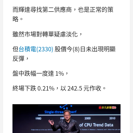
而輝達尋找第二供應商，也是正常的策
略。
雖然市場對轉單疑慮淡化，
但
台積電(2330)
股價今(8)日未出現明顯
反彈，
盤中跌幅一度達 1%，
終場下跌 0.21%，以 242.5 元作收。