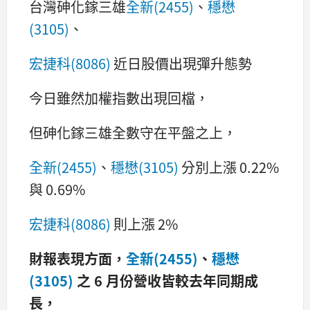
台灣砷化鎵三雄
全新(2455)
、
穩懋
(3105)
、
宏捷科(8086)
近日股價出現彈升態勢
今日雖然加權指數出現回檔，
但砷化鎵三雄全數守在平盤之上，
全新(2455)
、
穩懋(3105)
分別上漲 0.22%
與 0.69%
宏捷科(8086)
則上漲 2%
財報表現方面，
全新(2455)
、
穩懋
(3105)
之 6 月份營收皆較去年同期成
長，