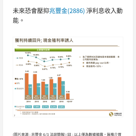
未來恐會壓抑
兆豐金(2886)
淨利息收入動
能。
(圖片來源 : 兆豐金 6/3 法說簡報)
(註 : 以上僅為數據揭露，無推介買