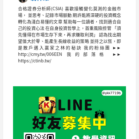
合格證券分析師(CSIA) 喜歡接觸變化莫測的金融市
場， 並思考、記錄市場脈動 期許能將深硬的投資概念
轉化為淺白易懂的文章 幫助每一位讀者，找到適合自
己的投資心法 在自身投資哲學上，首重風險控管 「須
先懂得在市場生存下來，再求賺取利潤」 認為找出期
望值大於零、能產生長線收益的策略 並持之以恆，即
是散戶邁入贏家之林的秘訣 我的粉絲團 ►►
http://cmy.tw/006EEN 我的部落格 ►►
https://ctinb.tw/