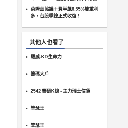
荷姆茲協議＋費半飆6.55%雙重利
多，台股季線正式收復！
其他人也看了
羅威-KD生命力
籌碼大戶
2542 籌碼K線 - 主力瑞士信貸
笨瑟王
笨瑟王