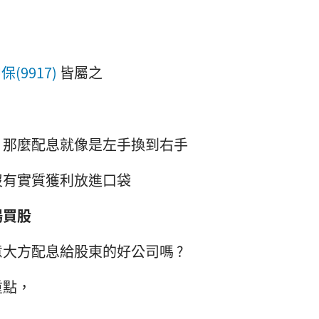
、
保(9917)
皆屬之
，那麼配息就像是左手換到右手
沒有實質獲利放進口袋
場買股
大方配息給股東的好公司嗎 ?
重點，