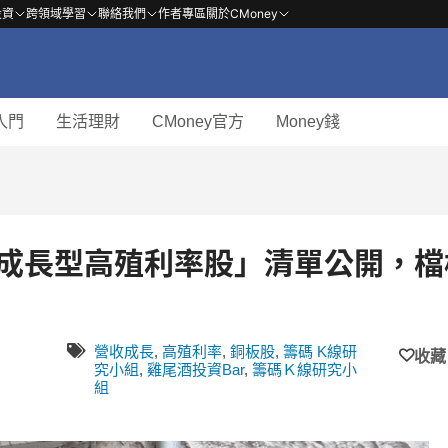
投資
跨領域學習
聯絡我們
作者專區
關於CMoney
入門
生活理財
CMoney官方
Money錢
檔「成長型高殖利率股」清單公開，檔
營收成長
,
高殖利率
,
銅板股
,
籌碼 K線研
收藏
究小組
,
雞尾酒投資Bar
,
籌碼Ｋ線研究小
組