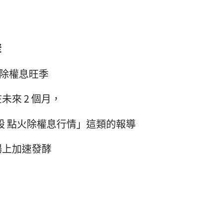
酵
入除權息旺季
來 2 個月，
股 點火除權息行情」這類的報導
場上加速發酵
，