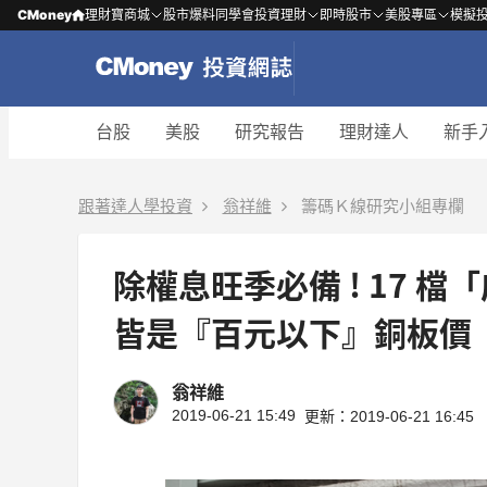
CMoney
理財寶商城
股市爆料同學會
投資理財
即時股市
美股專區
模擬
台股
美股
研究報告
理財達人
新手
跟著達人學投資
翁祥維
籌碼Ｋ線研究小組專欄
除權息旺季必備 ! 17 
皆是『百元以下』銅板價
翁祥維
2019-06-21 15:49
更新：2019-06-21 16:45