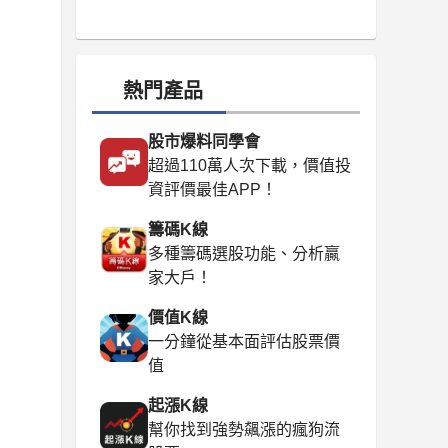
熱門產品
股市爆料同學會
超過110萬人次下載，價值投
資評價最佳APP！
籌碼K線
多種籌碼選股功能、分析贏
家大戶！
價值K線
一分鐘從基本面評估股票價
值
起漲K線
幫你找到強勢飆漲的瘋狗流