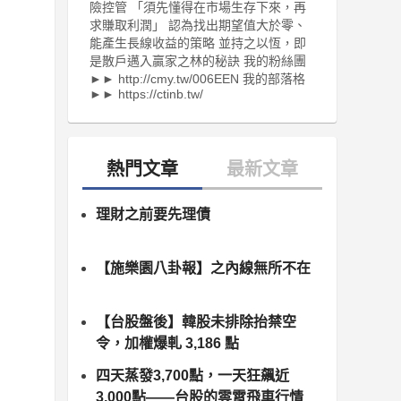
險控管 「須先懂得在市場生存下來，再
求賺取利潤」 認為找出期望值大於零、
能產生長線收益的策略 並持之以恆，即
是散戶邁入贏家之林的秘訣 我的粉絲團
►► http://cmy.tw/006EEN 我的部落格
►► https://ctinb.tw/
理財之前要先理債
【施樂園八卦報】之內線無所不在
【台股盤後】韓股未排除抬禁空
令，加權爆軋 3,186 點
四天蒸發3,700點，一天狂飆近
3,000點——台股的雲霄飛車行情