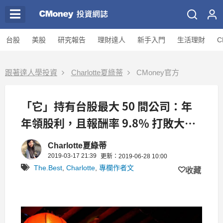
台股
美股
研究報告
理財達人
新手入門
生活理財
C
跟著達人學投資
Charlotte夏綠蒂
CMoney官方
「它」持有台股最大 50 間公司：年
年領股利，且報酬率 9.8％ 打敗大
盤！
Charlotte夏綠蒂
2019-03-17 21:39
更新：2019-06-28 10:00
The.Best
,
Charlotte
,
專欄作者文
收藏