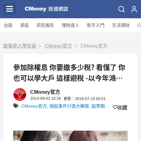
台股
美股
研究報告
理財達人
新手入門
生活理財
C
跟著達人學投資
CMoney官方
CMoney官方
參加除權息 你要繳多少稅? 看懂了 你
也可以學大戶 這樣避稅 -以今年鴻海
(2317)為例
CMoney官方
2014-09-01 10:26
更新：2018-07-15 00:01
CMoney官方
,
個股事件行情大解密
,
股票期貨
,
理財專區
,
Jen
收藏