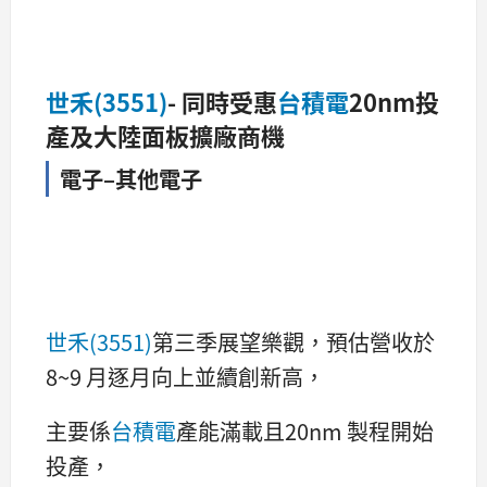
世禾(3551)
- 同時受惠
台積電
20nm投
產及大陸面板擴廠商機
電子–其他電子
世禾(3551)
第三季展望樂觀，預估營收於
8~9 月逐月向上並續創新高，
主要係
台積電
產能滿載且20nm 製程開始
投產，