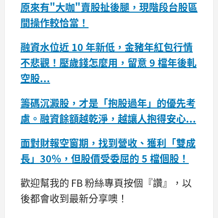
原來有"大咖"賣股扯後腿，現階段台股區
間操作較恰當！
融資水位近 10 年新低，金豬年紅包行情
不悲觀！壓歲錢怎麼用，留意 9 檔年後軋
空股...
籌碼沉澱股，才是「抱股過年」的優先考
慮。融資餘額越乾淨，越讓人抱得安心...
面對財報空窗期，找到營收、獲利「雙成
長」30％，但股價受委屈的 5 檔個股！
歡迎幫我的 FB 粉絲專頁按個『讚』，以
後都會收到最新分享噢！