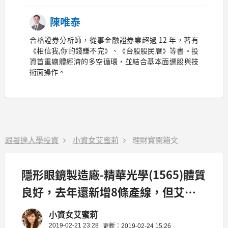
陳唯泰
合格證券分析師，從事金融證券業超過 12 年，著有
《相信我,你的錢賺不完》、《台股股民曆》等書。投
資首重總體經濟的多空循環，並結合基本面選股與技
術面操作。
跟著達人學投資
小資女艾蜜莉
理財寶開箱文
隱形眼鏡製造廠-精華光學(1565)體質
良好，去年還新增8條產線，但艾蜜
莉的提醒是：注意毛利率！
小資女艾蜜莉
2019-02-21 23:28
更新：2019-02-24 15:26