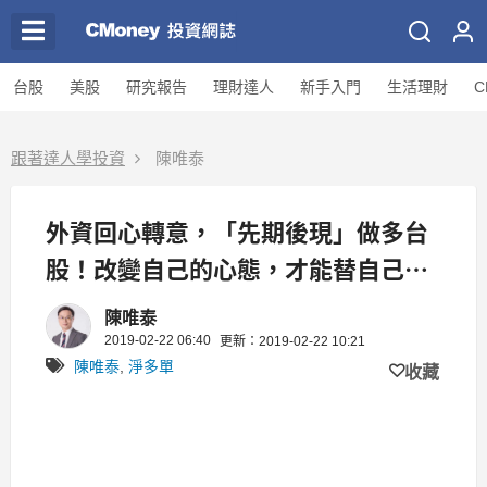
台股
美股
研究報告
理財達人
新手入門
生活理財
C
跟著達人學投資
陳唯泰
外資回心轉意，「先期後現」做多台
股！改變自己的心態，才能替自己帶
來機會...
陳唯泰
2019-02-22 06:40
更新：2019-02-22 10:21
陳唯泰
,
淨多單
收藏