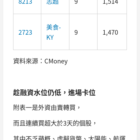
8213
志超
9
1,514
美食-
2723
9
1,470
KY
資料來源：CMoney
趁融資水位仍低，進場卡位
附表一是外資由賣轉買，
而且連續買超大於3天的個股，
其中不乏蘋概、虛擬貨幣、太陽能、航運