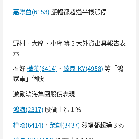
嘉聯益(6153)
漲幅都超過半根漲停
野村、大摩、小摩 等 3 大外資出具報告表
示
看好
樺漢(6414)
、
臻鼎-KY(4958)
等「鴻
家軍」個股
激勵鴻海集團股價表現
鴻海(2317)
股價上漲 1 %
樺漢(6414)
、
榮創(3437)
漲幅都超過 3 %