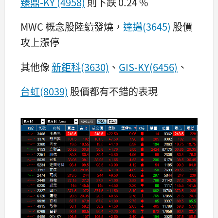
臻鼎-KY (4958)
則下跌 0.24 %
MWC 概念股陸續發燒，
達邁(3645)
股價
攻上漲停
其他像
新鉅科(3630)
、
GIS-KY(6456)
、
台虹(8039)
股價都有不錯的表現