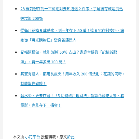
28 歲前想存到一百萬絕對要知道這 2 件事，了解後存款速度迅
速增加 200％
從每月花掉 9 成薪水，到一年存下 50 萬！這 6 招存錢技巧，讓
她從「月光購物狂」變身省錢達人
記帳這樣做，就能 減掉 50％ 支出？家庭主婦靠「記帳減肥
法」，竟一年多出 100 萬！
其實有錢人，都用長皮夾！用年收入 200 倍法則：花錢的同時，
就能幫你省錢！
薪水少，更要存錢！「5 功能帳戶理財法」就算花錢吃大餐、看
電影，也能存下一桶金！
本文由
小花平台
授權轉載，原文
於此