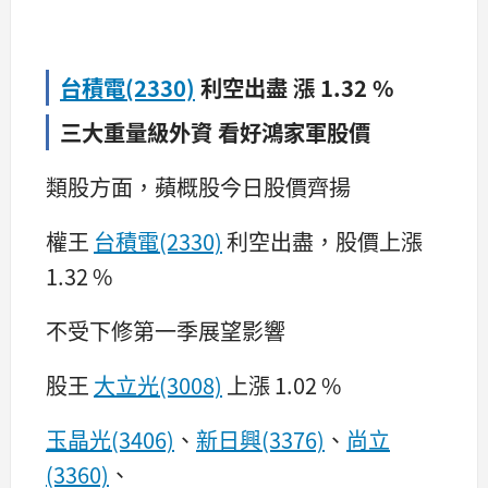
台積電(2330)
利空出盡 漲 1.32 %
三大重量級外資 看好鴻家軍股價
類股方面，蘋概股今日股價齊揚
權王
台積電(2330)
利空出盡，股價上漲
1.32 %
不受下修第一季展望影響
股王
大立光(3008)
上漲 1.02 %
玉晶光(3406)
、
新日興(3376)
、
尚立
(3360)
、