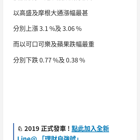
以高盛及摩根大通漲幅最甚
分別上漲 3.1 %及 3.06 %
而以可口可樂及蘋果跌幅最重
分別下跌 0.77 %及 0.38 %
♘ 2019 正式發車 !
點此加入全新
Line@ 「理財自強號」