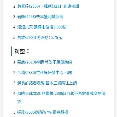
英業達(2356)、緯創(3231) 花旗按讚
義隆(2458)去年獲利飆新高
短短六天 蘋概市值增3,000億
寶雅(5904) 將派息15.75元
：​
利空
華航(2610)撙節 將砍不賺錢航線
台積(2330)竹科設研發中心 卡關
勞長許銘春表態 基本工資應往上調
風險大成本高 兆豐銀(2886)3月起不再做巢式交易清
算
達能(3686)減資67% 彌補虧損