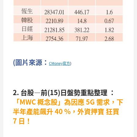
(圖片來源：
CMoney官方
)
2. 台股—前(15)日盤勢重點整理 ：
「MWC 概念股」為因應 5G 需求，下
半年產能飆升 40 %，外資押寶 狂買
7 日！