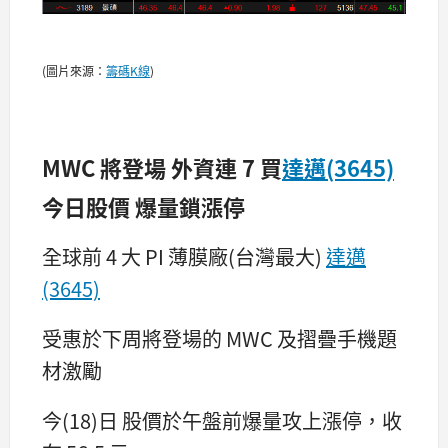
(圖片來源：
籌碼K線
)
MWC 將登場 外資連 7 買
達邁(3645)
今日股價 爆量鎖漲停
全球前 4 大 PI 薄膜廠(台灣最大)
達邁
(3645)
受惠於下周將登場的 MWC 及摺疊手機題
材激勵
今(18)日 股價於午盤前爆量攻上漲停，收