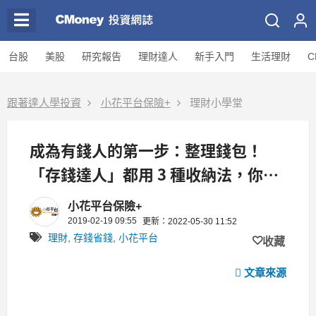
台股
美股
研究報告
理財達人
新手入門
生活理財
C
跟著達人學投資
小花平台保險+
理財小學堂
成為有錢人的第一步：整理錢包！
「存錢達人」都用 3 種收納法，你做
到幾個？
小花平台保險+
2019-02-19 09:55
更新：2022-05-30 11:52
理財
,
存錢省錢
,
小花平台
收藏
文章來源