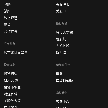
軟體
美股股市
講座
美股ETF
線上課程
模擬投資
影音
合作作者
股市大富翁
選股網
股市社群
雲端控股
股市爆料同學會
報明牌
投資理財
跨領域學習
投資網誌
學到
Money錢
口袋Studio
投資小學堂
聯絡我們
財經百科
美股放大鏡
客服中心
口袋證券