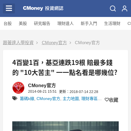
台股
美股
研究報告
理財達人
新手入門
生活理財
C
跟著達人學投資
CMoney官方
CMoney官方
4百變1百，基亞連跌19根 賠最多錢
的 "10大苦主" 一一點名看是哪幾位?
CMoney官方
2014-08-21 15:51
更新：2018-07-14 22:28
籌碼k線
,
CMoney官方
,
主力地圖
,
理財專區
,
Jenny
收藏