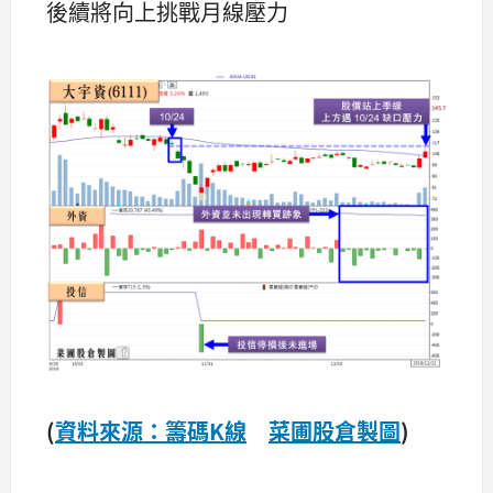
後續將向上挑戰月線壓力
(
資料來源：籌碼K線
菜圃股倉製圖
)