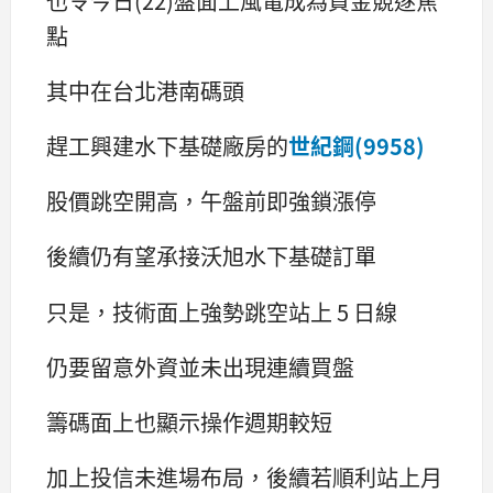
也令今日(22)盤面上風電成為資金競逐焦
點
其中在台北港南碼頭
趕工興建水下基礎廠房的
世紀鋼(9958)
股價跳空開高，午盤前即強鎖漲停
後續仍有望承接沃旭水下基礎訂單
只是，技術面上強勢跳空站上 5 日線
仍要留意外資並未出現連續買盤
籌碼面上也顯示操作週期較短
加上投信未進場布局，後續若順利站上月