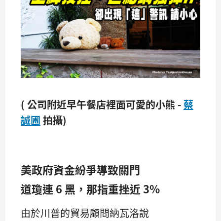
( 公司附近早午餐店裡面可愛的小熊 -
蔡
誠圃
拍攝)
美政府資金紛爭導致關門
道瓊連 6 黑，那指重挫近 3%
由於川普的貿易顧問納瓦洛說