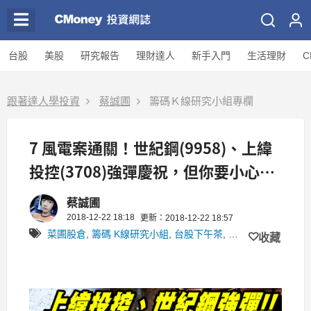
台股
美股
研究報告
理財達人
新手入門
生活理財
C
跟著達人學投資
蔡誠圃
籌碼Ｋ線研究小組專欄
7 風電案通關！世紀鋼(9958)、上緯
投控(3708)強彈慶祝，但你要小心
「這」警訊…
蔡誠圃
2018-12-22 18:18
更新：2018-12-22 18:57
菜圃股倉
,
籌碼 K線研究小組
,
台股下午茶
,
CM早晚報
收藏