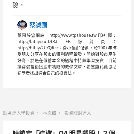
險。
蔡誠圃
菜圃股倉網站：http://www.tpshouse.tw FB社團：
http://bit.ly/2utDtRJ FB粉絲頁：
http://bit.ly/2UYQRcc - 從小偏好儲蓄，於2007年時
受朋友分享在股市的獲利過程啟發，開始對股市產生
好奇，於是在儲蓄本金的過程中持續學習投資，目前
撰寫儲蓄銜接股市初階的教學文章，希望能藉此協助
初學者找出適合自己的投資法。
跟著達人學投資
林恩如
投資理財達人
請鎖定「這檔」Q4 明星飆股！２個