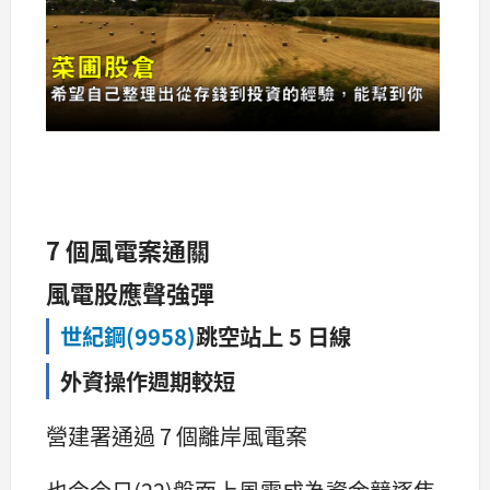
7 個風電案通關
風電股應聲強彈
世紀鋼(9958)
跳空站上 5 日線
外資操作週期較短
營建署通過 7 個離岸風電案