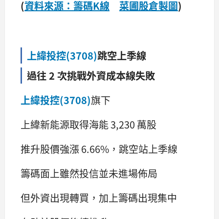
(
資料來源：籌碼K線
菜圃股倉製圖
)
上緯投控(3708)
跳空上季線
過往 2 次挑戰外資成本線失敗
上緯投控(3708)
旗下
上緯新能源取得海能 3,230 萬股
推升股價強漲 6.66%，跳空站上季線
籌碼面上雖然投信並未進場佈局
但外資出現轉買，加上籌碼出現集中