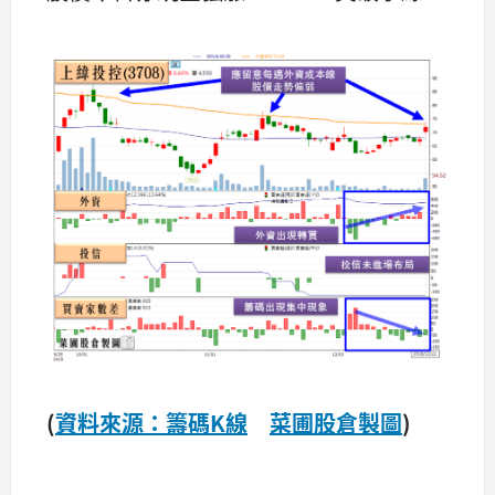
(
資料來源：籌碼K線
菜圃股倉製圖
)