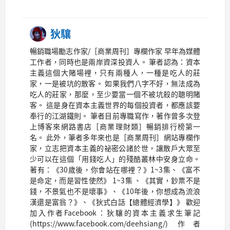
狄驤
暢銷職場勵志作家/［商業周刊］專欄作家 早年為媒體
工作者，同時也是兩岸資深投資人。 筆者認為：資本
主義這個大賭場裡，只有兩種人，一種是吃人的莊
家，一是被坑的散客。 如果我們八字不好，無法成為
吃人的莊家，那麼，至少要當一個不被坑殺的聰明賭
客。 這是身在資本主義世界的每個投資者，都應該要
奉行的江湖鐵則。 筆者目前專職寫作，著作曾多次登
上博客來網路書店［商業理財類］暢銷排行榜第一
名。 此外，筆者多年來也是［商業周刊］網站專欄作
家，立志把資本主義的祕密公諸於世，讓散戶大眾至
少可以在這個「用錢吃人」的殘酷叢林中安身立命。
著有：《30歲後，你會站在哪裡？》1~3集、《富不
是命定，而是習性使然》 1~3集 、《其實，鈔票不是
錢，不景氣也不是壞事》、《10年後，你想成為流浪
漢還是富翁？》、《狄式白話【總體經濟學】》 歡迎
加入作者Facebook：狄驤的資本主義求生筆記
(https://www.facebook.com/deehsiang/) 作者