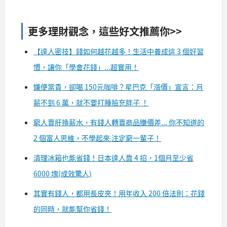
更多理財觀念，這些好文推薦你>>
【達人密技】錢如何越花越多！生活中養成這 3 個好習
慣，讓你「學會花錢」...超實用！
嫌便當貴，卻喝 150元咖啡？星巴克「漲價」宣言：月
薪不到 6 萬，就不要打腫臉充胖子 ！
窮人賣肝換薪水，有錢人轉賣商品賺價差... 你不知道的
2 個富人思維，不學起來 注定窮一輩子！
清理冰箱也能省錢！日本達人靠 4 招，1個月至少省
6000 塊(成效驚人)
其實有錢人，都用長皮夾！用年收入 200 倍法則：花錢
的同時，就能幫你省錢！