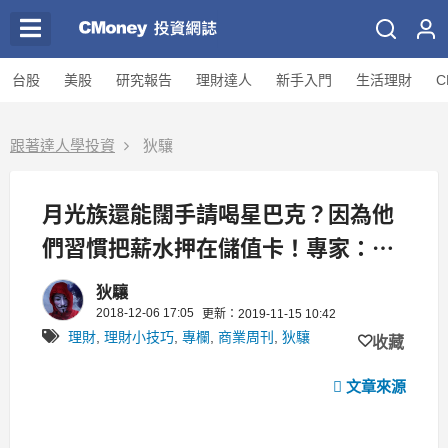
台股
美股
研究報告
理財達人
新手入門
生活理財
C
跟著達人學投資
狄驤
月光族還能闊手請喝星巴克？因為他
們習慣把薪水押在儲值卡！專家：月
薪不到 4萬，這 5樣東西都快丟掉
狄驤
2018-12-06 17:05
更新：2019-11-15 10:42
理財
,
理財小技巧
,
專欄
,
商業周刊
,
狄驤
收藏
文章來源