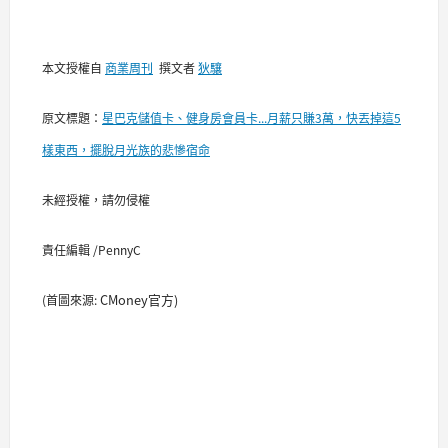
本文授權自
商業周刊
撰文者
狄驤
原文標題：
星巴克儲值卡、健身房會員卡...月薪只賺3萬，快丟掉這5
樣東西，擺脫月光族的悲慘宿命
未經授權，請勿侵權
責任編輯 /PennyC
CMoney官方)
(首圖來源: