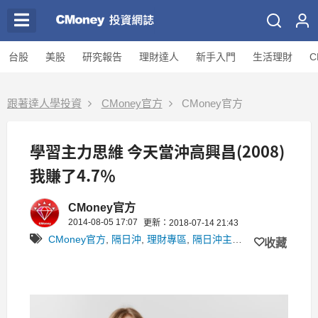
台股
美股
研究報告
理財達人
新手入門
生活理財
C
跟著達人學投資
CMoney官方
CMoney官方
學習主力思維 今天當沖高興昌(2008)
我賺了4.7％
CMoney官方
2014-08-05 17:07
更新：2018-07-14 21:43
CMoney官方
,
隔日沖
,
理財專區
,
隔日沖主力鎖股(先空再補!當沖好標的)
收藏