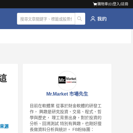
購物車(
0
)
登入/註冊
這
Mr.Market 市場先生
目前在軟體業 從事於財金軟體的研發工
作， 興趣是研究投資、交易、程式、哲
學與歷史， 理工背景出身，對於投資的
分析、回溯測試 特別有興趣，也剛好擅
來源
長做資料分析與統計。 FB粉絲團：