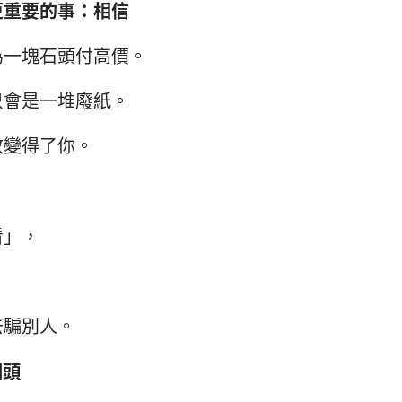
更重要的事：相信
為一塊石頭付高價。
只會是一堆廢紙。
改變得了你。
看」，
，
去騙別人。
回頭