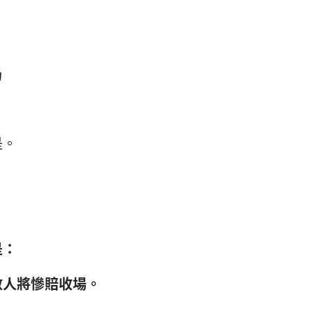
局
是。
，
是：
數人將慘賠收場。