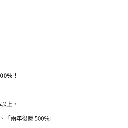
00%！
%以上，
、「兩年後賺 500%」