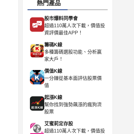
熱門產品
股市爆料同學會
超過110萬人次下載，價值投
資評價最佳APP！
籌碼K線
多種籌碼選股功能、分析贏
家大戶！
價值K線
一分鐘從基本面評估股票價
值
起漲K線
幫你找到強勢飆漲的瘋狗流
股票
艾蜜莉定存股
超過110萬人次下載，價值投