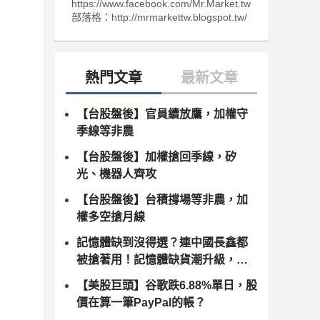
https://www.facebook.com/Mr.Market.tw
部落格：http://mrmarkettw.blogspot.tw/
【台股盤後】官員續放鷹，加權守
季線等非農
【台股盤後】加權搶回季線，矽
光、機器人齊攻
【台股盤後】台積撐場等非農，加
權多空搶月線
記憶體缺到沒得選？連中國長鑫都
被搶著用！記憶體缺貨潮升級，南
亞科、群聯領軍噴發
【美股巨頭】谷歌跌6.88%單日，股
價在算一筆PayPal的帳？