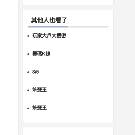
其他人也看了
玩家大戶大搜密
籌碼K線
8/6
笨瑟王
笨瑟王