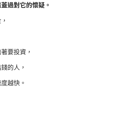
遠蓋過對它的懷疑。
金，
搶著要投資，
出錢的人，
速度越快。