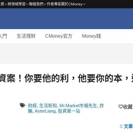
投資
跨領域學習
聯絡我們
作者專區
關於CMoney
入門
生活理財
CMoney官方
Money錢
方
投資案！你要他的利，他要你的本，
財經
,
生活新知
,
Mr.Market市場先生
,
詐
收藏
騙
,
AsterLiang
,
投資第一站
文章