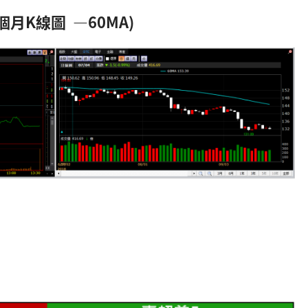
個月K線圖 —60MA)