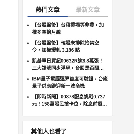
【台股盤後】台積撐場等非農，加
權多空搶月線
【台股盤後】韓股未排除抬禁空
令，加權爆軋 3,186 點
凱基單日買超00632R逾8.8萬張！
三大訊號同步浮現，台股是否醞釀
變盤？
IBM量子電腦運算首度可驗證，台廠
量子供應鏈迎新一波商機
【即時新聞】00878配息挑戰0.737
元！158萬股民搶卡位，除息前還能
追嗎？
其他人也看了