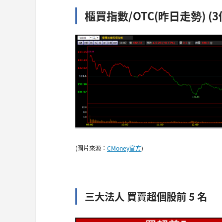
櫃買指數/OTC(昨日走勢) (3
(圖片來源：
CMoney官方
)
三大法人 買賣超個股前 5 名