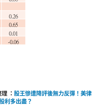
整理 ：
股王慘遭降評後無力反彈！美律
蘋概股利多出盡？