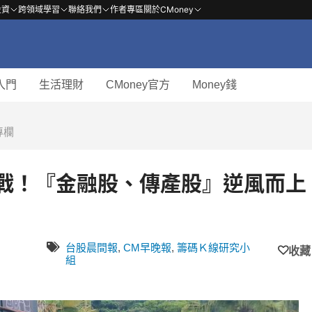
投資
跨領域學習
聯絡我們
作者專區
關於CMoney
入門
生活理財
CMoney官方
Money錢
專欄
易戰！『金融股、傳產股』逆風而上
台股晨間報
,
CM早晚報
,
籌碼Ｋ線研究小
收藏
組