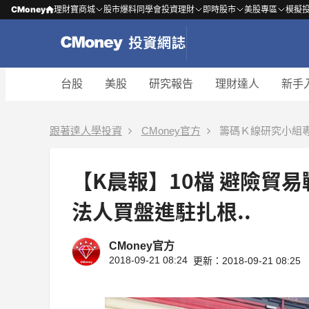
CMoney
理財寶商城
股市爆料同學會
投資理財
即時股市
美股專區
模擬
台股
美股
研究報告
理財達人
新手
跟著達人學投資
CMoney官方
籌碼Ｋ線研究小組
【K晨報】10檔 避險貿
法人買盤進駐扎根..
CMoney官方
2018-09-21 08:24
更新：2018-09-21 08:25