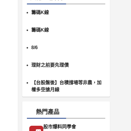
籌碼K線
籌碼K線
8/6
理財之前要先理債
【台股盤後】台積撐場等非農，加
權多空搶月線
熱門產品
股市爆料同學會