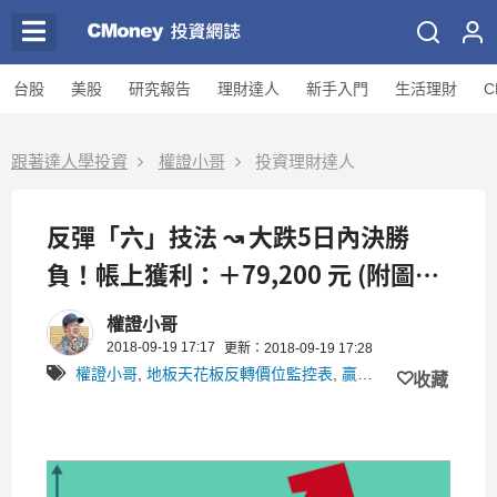
台股
美股
研究報告
理財達人
新手入門
生活理財
C
跟著達人學投資
權證小哥
投資理財達人
反彈「六」技法 ↝ 大跌5日內決勝
負！帳上獲利：＋79,200 元 (附圖文
教學)
權證小哥
2018-09-19 17:17
更新：2018-09-19 17:28
權證小哥
,
地板天花板反轉價位監控表
,
贏家策略
,
起反彈
收藏