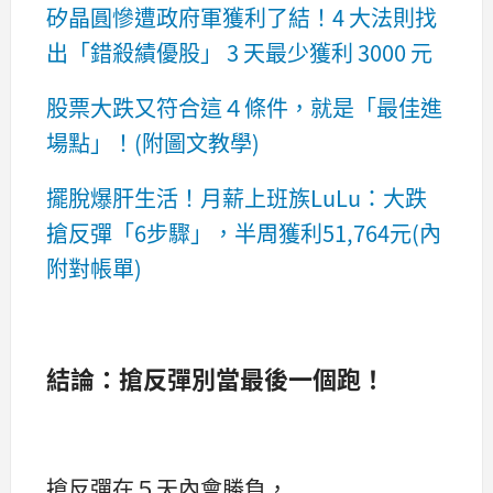
矽晶圓慘遭政府軍獲利了結！4 大法則找
出「錯殺績優股」 3 天最少獲利 3000 元
股票大跌又符合這４條件，就是「最佳進
場點」！(附圖文教學)
擺脫爆肝生活！月薪上班族LuLu：大跌
搶反彈「6步驟」，半周獲利51,764元(內
附對帳單)
結論：搶反彈別當最後一個跑！
搶反彈在５天內會勝負，