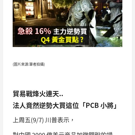
(圖片來源:筆者拍攝)
貿易戰烽火連天..
法人竟然逆勢大買這位「PCB 小將」
上周五(9/7) 川普表示，
對中國 2000 億美元商品加徵關稅的措