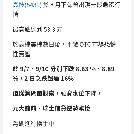
高技(5439)
於 8 月下旬曾出現一段急漲行
情
最高點達到 53.3 元
於高檔震檔數日後，不敵 OTC 市場恐慌
性賣壓
於 9/7、9/10 分別下跌 8.63 %、8.89
%，2 日急跌超過 16%
但從籌碼面觀察，融資水位下降，
元大館前、瑞士信貸逆勢承接
籌碼進行換手中