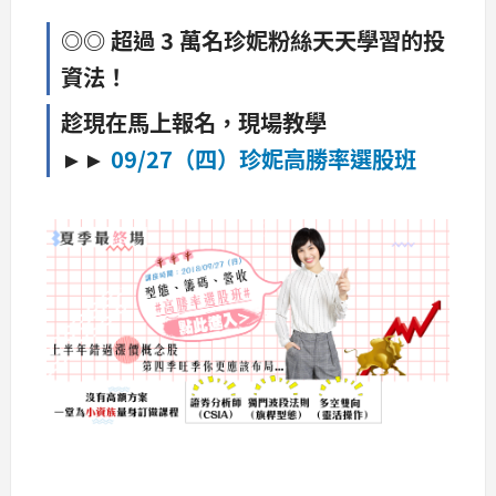
◎◎ 超過 3 萬名珍妮粉絲天天學習的投
資法！
趁現在馬上報名，現場教學
►►
09/27（四）珍妮高勝率選股班