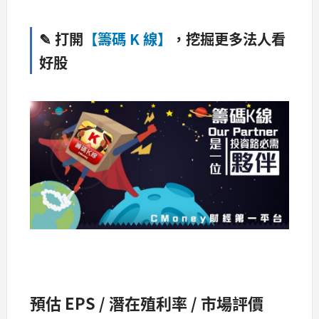
✎ 打開
【籌碼 K 線】
，挖掘更多法人看
好股
預估 EPS / 潛在殖利率 / 市場評價