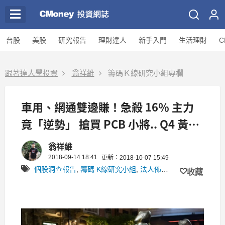
台股
美股
研究報告
理財達人
新手入門
生活理財
C
跟著達人學投資
翁祥維
籌碼Ｋ線研究小組專欄
車用、網通雙邊賺！急殺 16％ 主力
竟「逆勢」 搶買 PCB 小將.. Q4 黃金
買點浮現 ?
翁祥維
2018-09-14 18:41
更新：2018-10-07 15:49
個股洞查報告
,
籌碼 K線研究小組
,
法人佈局
,
雞尾酒投資Bar
,
收藏