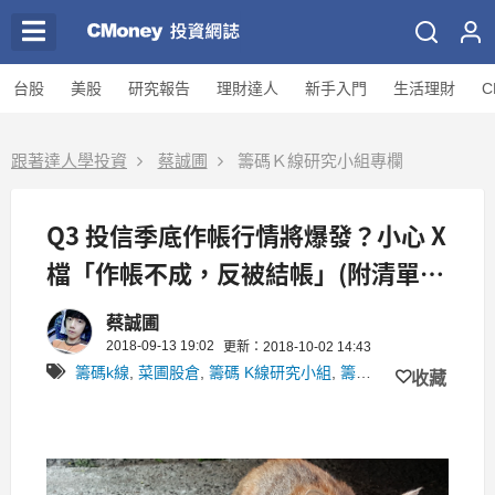
台股
美股
研究報告
理財達人
新手入門
生活理財
C
跟著達人學投資
蔡誠圃
籌碼Ｋ線研究小組專欄
Q3 投信季底作帳行情將爆發？小心 X
檔「作帳不成，反被結帳」(附清單
25 檔)
蔡誠圃
2018-09-13 19:02
更新：2018-10-02 14:43
籌碼k線
,
菜圃股倉
,
籌碼 K線研究小組
,
籌碼Ｋ線研究小組
,
投
收藏