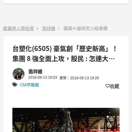
跟著達人學投資
翁祥維
籌碼Ｋ線研究小組專欄
台塑化(6505) 豪氣創「歷史新高」！
集團 8 強全面上攻，股民 : 怎連大象
都比蘋概會漲？
翁祥維
2018-09-13 18:03
更新：2018-09-13 19:28
CM早晚報
收藏