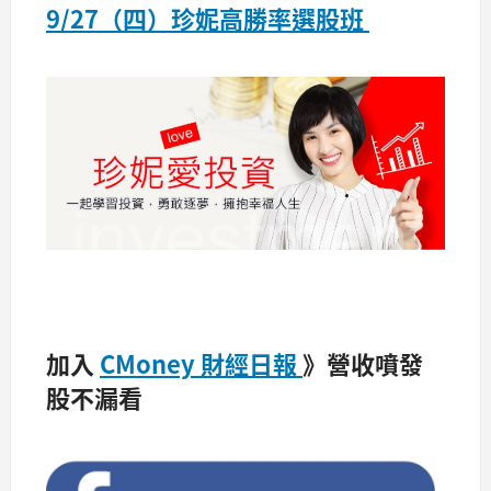
9/27（四）珍
妮高勝率選股班
加入
CMoney 財經日報
》營收噴發
股不漏看