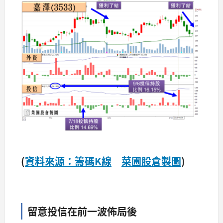
(
資料來源：籌碼K線
菜圃股倉製圖
)
留意投信在前一波佈局後