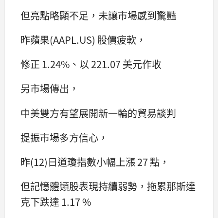
但亮點略顯不足，未讓市場感到驚豔
昨蘋果(AAPL.US) 股價疲軟，
修正 1.24%、以 221.07 美元作收
另市場傳出，
中美雙方有望展開新一輪的貿易談判
提振市場多方信心，
昨(12)日道瓊指數小幅上漲 27 點，
但記憶體類股表現持續弱勢，拖累那斯達
克下跌達 1.17 %