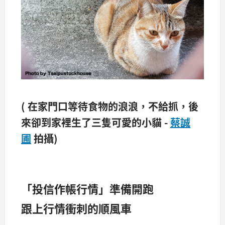
( 在家門口等待食物的浪浪，不給抓，後
來卻到家裡生了三隻可愛的小貓 -
蔡誠
圃
拍攝)
「投信作帳行情」準備開跑
跟上行情衝刺的順風車