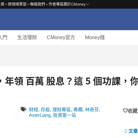
投資
跨領域學習
聯絡我們
作者專區
關於CMoney
入門
生活理財
CMoney官方
Money錢
年領 百萬 股息？這 5 個功課，
財經
,
存股
,
理財專區
,
專欄
,
林奇芬
,
收藏
AsterLiang
,
投資第一站
文章