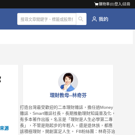
購物車(
0
)
登入/註冊
你
理財教母--林奇芬
打造台灣最受歡迎的二本理財雜誌，擔任過Money
雜誌、Smart雜誌社長，長期推動理財知識普及化，
有多本著作出版。名言是「理財是人生必學第二專
長」，不管是剛起步的年輕人，還是退休族，都應
來源
該積極理財，開創富足人生。 FB粉絲團：林奇芬治