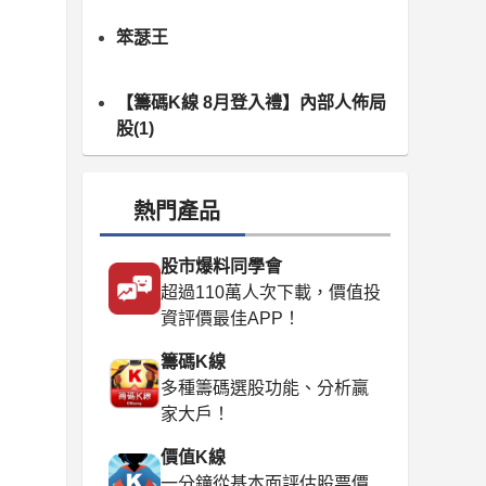
笨瑟王
【籌碼K線 8月登入禮】內部人佈局
股(1)
熱門產品
股市爆料同學會
超過110萬人次下載，價值投
資評價最佳APP！
籌碼K線
多種籌碼選股功能、分析贏
家大戶！
價值K線
一分鐘從基本面評估股票價