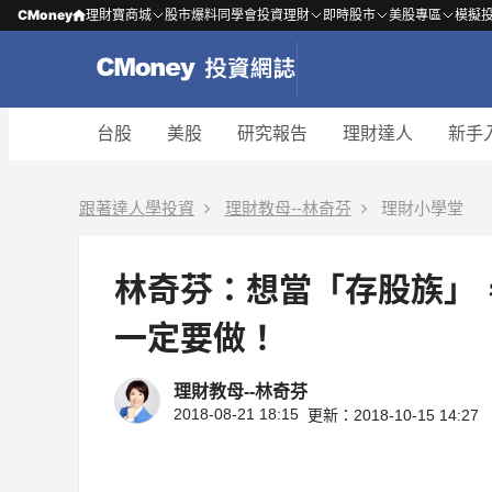
CMoney
理財寶商城
股市爆料同學會
投資理財
即時股市
美股專區
模擬
台股
美股
研究報告
理財達人
新手
跟著達人學投資
理財教母--林奇芬
理財小學堂
林奇芬：想當「存股族」，
一定要做！
理財教母--林奇芬
2018-08-21 18:15
更新：2018-10-15 14:27