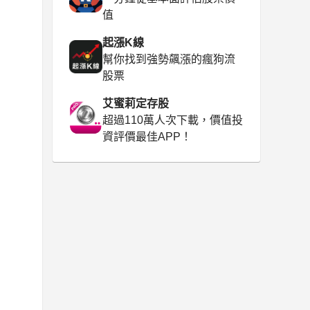
值
起漲K線
幫你找到強勢飆漲的瘋狗流
股票
艾蜜莉定存股
超過110萬人次下載，價值投
資評價最佳APP！