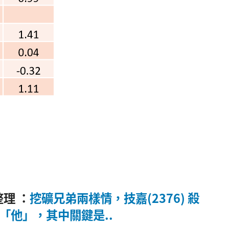
整理 ：
挖礦兄弟兩樣情，技嘉(2376) 殺
挺「他」，其中關鍵是..