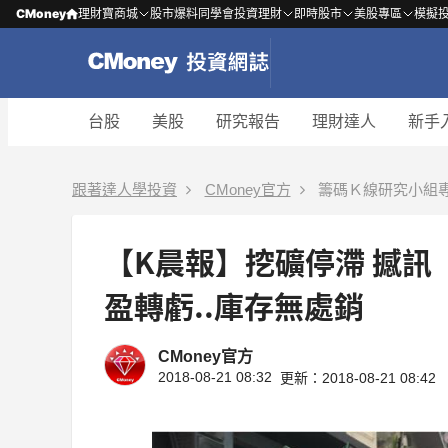
CMoney
理財寶商城
股市爆料同學會
投資理財
即時股市
美股專區
模擬
台股
美股
研究報告
理財達人
新手
跟著達人學投資
CMoney官方
籌碼Ｋ線研究小組
【K晨報】挖礦停滯 撼訊
盈轉虧..庫存無處銷
CMoney官方
2018-08-21 08:32
更新：2018-08-21 08:42