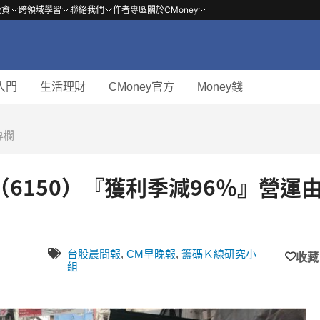
投資
跨領域學習
聯絡我們
作者專區
關於CMoney
入門
生活理財
CMoney官方
Money錢
專欄
（6150）『獲利季減96％』營運
台股晨間報
,
CM早晚報
,
籌碼Ｋ線研究小
收藏
組