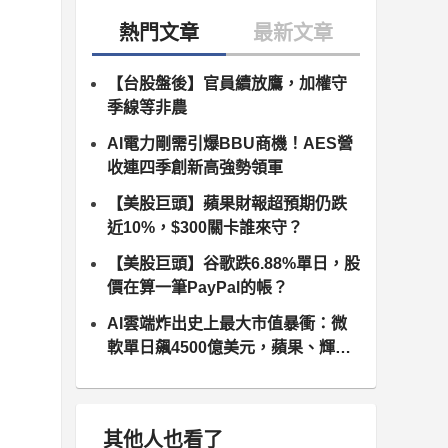
【台股盤後】官員續放鷹，加權守
季線等非農
AI電力剛需引爆BBU商機！AES營
收連四季創新高強勢領軍
【美股巨頭】蘋果財報超預期仍跌
近10%，$300關卡誰來守？
【美股巨頭】谷歌跌6.88%單日，股
價在算一筆PayPal的帳？
AI雲端炸出史上最大市值暴衝：微
軟單日飆4500億美元，蘋果、輝達
與高通各走各路
其他人也看了