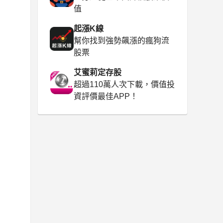
值
起漲K線
幫你找到強勢飆漲的瘋狗流
股票
艾蜜莉定存股
超過110萬人次下載，價值投
資評價最佳APP！