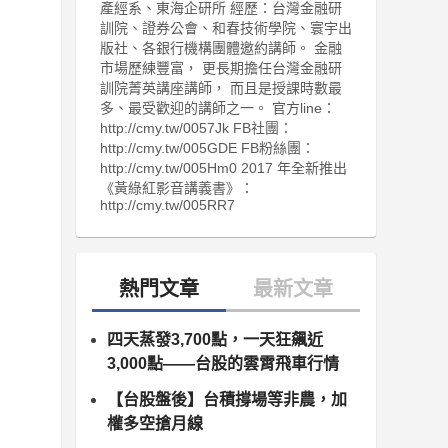
產經系、東海企研所 經歷：台灣金融研
訓院、證券公會、和春技術學院、寰宇出
版社、各銀行機構團體邀約講師。 金融
市場歷練豐富， 更長期擔任台灣金融研
訓院菁英講座講師， 而且是授課時數最
多、最受歡迎的講師之一。 官方line：
http://cmy.tw/0057Jk FB社團：
http://cmy.tw/005GDE FB粉絲團：
http://cmy.tw/005Hm0 2017 年全新推出
《黃綠紅影音講義書》：
http://cmy.tw/005RR7
四天蒸發3,700點，一天狂飆近
3,000點——台股的雲霄飛車行情
【台股盤後】台積撐場等非農，加
權多空搶月線