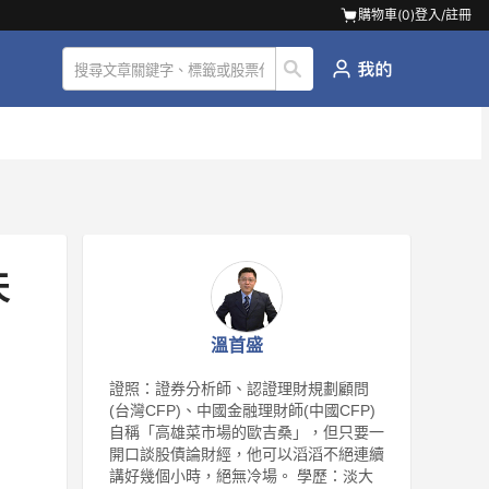
購物車(
0
)
登入/註冊
天
溫首盛
證照：證券分析師、認證理財規劃顧問
(台灣CFP)、中國金融理財師(中國CFP)
自稱「高雄菜市場的歐吉桑」，但只要一
開口談股債論財經，他可以滔滔不絕連續
講好幾個小時，絕無冷場。 學歷：淡大