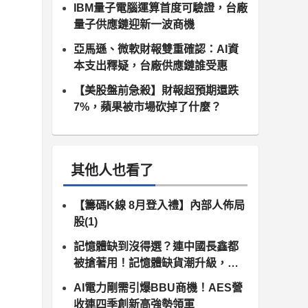
IBM量子電腦運算首度可驗證，台廠
量子供應鏈迎新一波商機
亞馬遜、微軟財報雙重確認：AI資
本支出釋疑，台廠供應鏈誰受惠
【美股盤前急殺】財報超預期還跌
7%，蘋果被市場砍掉了什麼？
其他人也看了
【籌碼K線 8月登入禮】內部人佈局
股(1)
記憶體缺到沒得選？連中國長鑫都
被搶著用！記憶體缺貨潮升級，南
亞科、群聯領軍噴發
AI電力剛需引爆BBU商機！AES營
收連四季創新高強勢領軍