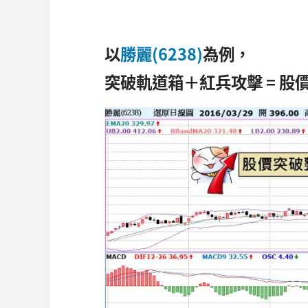
以
勝麗(6238)
為例，
突破軌道箱＋紅兵攻擊 = 股