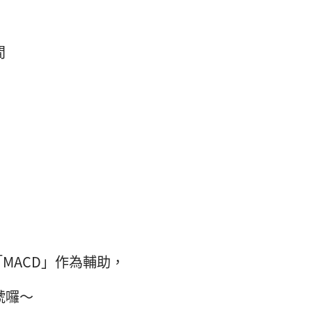
間
MACD」作為輔助，
號囉～