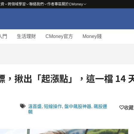
投資
跨領域學習
聯絡我們
作者專區
關於CMoney
入門
生活理財
CMoney官方
Money錢
標，揪出「起漲點」，這一檔 14 
溫首盛
,
短線操作
,
盤中飆股神器
,
飆股邏
收藏
輯