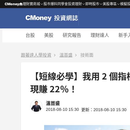
CMoney
理財寶商城
股市爆料同學會
投資理財
即時股市
美股專區
模擬
台股
美股
研究報告
理財達人
新手
跟著達人學投資
溫首盛
技術面
【短線必學】我用 2 個指
現賺 22％！
溫首盛
2018-08-10 15:30
更新：2018-08-10 15:30