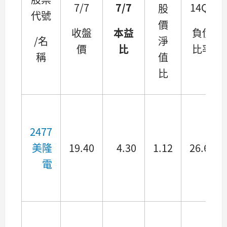
7/7
7/7
14Q1
股
代號
價
收盤
本益
負債
/名
淨
價
比
比率
稱
值
比
2477
美隆
19.40
4.30
1.12
26.62
電